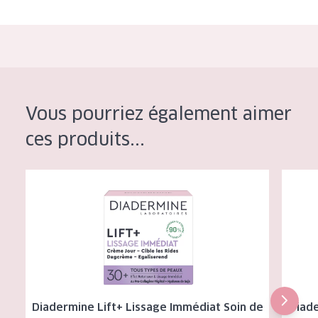
Vous pourriez également aimer
ces produits...
Diadermine Lift+ Lissage Immédiat Soin de Jour Anti-Rides
Diaderm
Diadermine Lift+ Lissage Immédiat Soin de
Diade