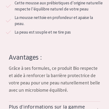
Cette mousse aux prébiotiques d'origine naturelle
COLLECTION
respecte l'équilibre naturel de votre peau
Essentials
La mousse nettoie en profondeur et apaise la
peau.
Lift+
La peau est souple et ne tire pas
Expert
TYPE DE PEAU
Peau sensible
Avantages :
Peau normale à sèche
Grâce à ses formules, ce produit Bio respecte
Peau mixte ou grasse
et aide à renforcer la barrière protectrice de
votre peau pour une peau naturellement belle
Peau mature
avec un microbiome équilibré.
Peau ménopausée
ÂGE :
Plus d'informations sur la gamme