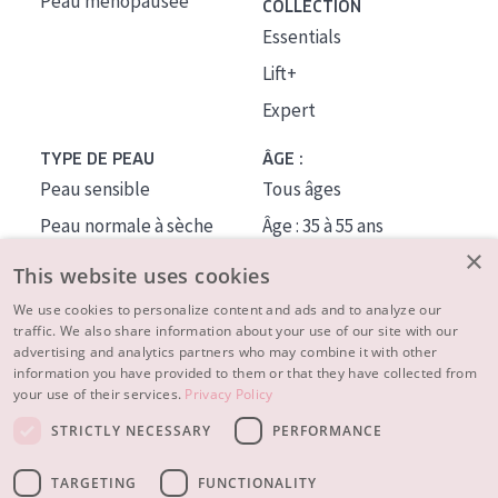
Peau ménopausée
COLLECTION
Essentials
Lift+
Expert
TYPE DE PEAU
ÂGE :
Peau sensible
Tous âges
Peau normale à sèche
Âge : 35 à 55 ans
×
Peau mixte ou grasse
Âge : 55+
This website uses cookies
Peau mature
We use cookies to personalize content and ads and to analyze our
traffic. We also share information about your use of our site with our
Peau ménopausée
advertising and analytics partners who may combine it with other
information you have provided to them or that they have collected from
À PROPOS
your use of their services.
Privacy Policy
CONSEILS BEAUTÉ
STRICTLY NECESSARY
PERFORMANCE
Contact
TARGETING
FUNCTIONALITY