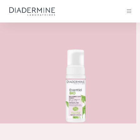
Tous les Produit
ACCUEIL
Composition
À propos
Conseils Beauté
Contact
TOUS LES PRODUIT
English
French
SOLUTIONS POUR LA PEAU