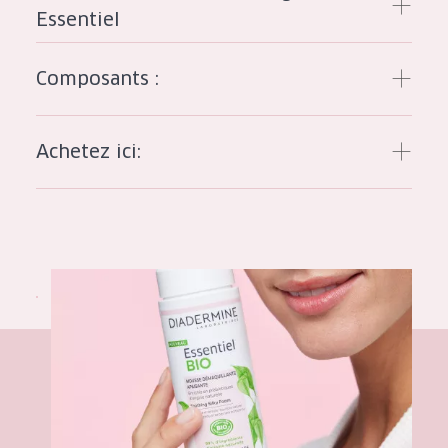
Essentiel
Tous âges
Âge : 35 à 55 ans
Composants :
Âge : 55+
Achetez ici: