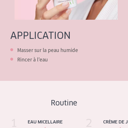
APPLICATION
Masser sur la peau humide
Rincer à l'eau
Routine
1
2
Diadermine Essential BIO Eau micellaire rafraîchissante
Diadermine Essential 
EAU MICELLAIRE
CRÈME DE 