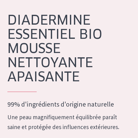
German
Hydratation et éclat
Spanish
DIADERMINE
Réduction des rides
Greek
ESSENTIEL BIO
Régénération de la peau
Raffermissement de la peau
MOUSSE
Peau ménopausée
NETTOYANTE
TYPE DE PRODUIT
APAISANTE
Crème de Jour
Crème de Nuit
99% d'ingrédients d'origine naturelle
Crème pour les Yeux
Sérum
Une peau magnifiquement équilibrée paraît
saine et protégée des influences extérieures.
Démaquillants