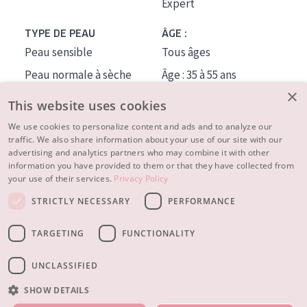
Expert
TYPE DE PEAU
ÂGE :
Peau sensible
Tous âges
Peau normale à sèche
Âge : 35 à 55 ans
×
Peau mixte ou grasse
Âge : 55+
This website uses cookies
Peau mature
We use cookies to personalize content and ads and to analyze our
traffic. We also share information about your use of our site with our
Peau ménopausée
advertising and analytics partners who may combine it with other
information you have provided to them or that they have collected from
À PROPOS
your use of their services.
Privacy Policy
CONSEILS BEAUTÉ
STRICTLY NECESSARY
PERFORMANCE
Contact
TARGETING
FUNCTIONALITY
© 2023 - 2026 Diadermine
Conditions
Privacy statement
UNCLASSIFIED
SHOW DETAILS