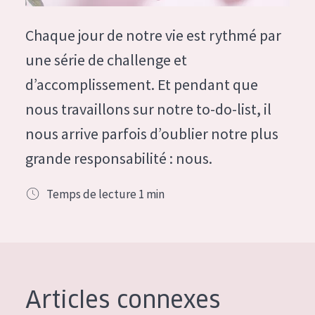
German
Hydratation et éclat
Spanish
Chaque jour de notre vie est rythmé par
Réduction des rides
Greek
une série de challenge et
Régénération de la peau
d’accomplissement. Et pendant que
Raffermissement de la peau
nous travaillons sur notre to-do-list, il
Peau ménopausée
nous arrive parfois d’oublier notre plus
grande responsabilité : nous.
TYPE DE PRODUIT
Crème de Jour
Temps de lecture
1
min
Crème de Nuit
Crème pour les Yeux
Sérum
Démaquillants
Articles connexes