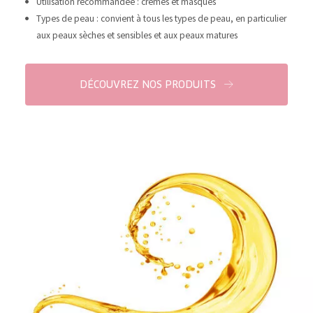
Utilisation recommandée : crèmes et masques
COLLECTION
Types de peau : convient à tous les types de peau, en particulier
aux peaux sèches et sensibles et aux peaux matures
Essentials
Lift+
DÉCOUVREZ NOS PRODUITS
Expert
TYPE DE PEAU
Peau sensible
Peau normale à sèche
Peau mixte ou grasse
Peau mature
Peau ménopausée
ÂGE :