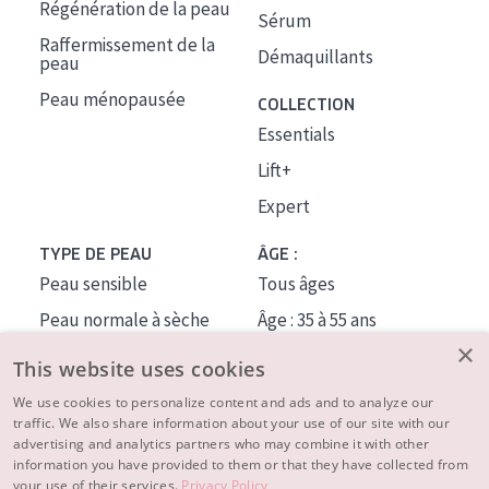
Régénération de la peau
Sérum
Raffermissement de la
Démaquillants
peau
Peau ménopausée
COLLECTION
Essentials
Lift+
Expert
TYPE DE PEAU
ÂGE :
Peau sensible
Tous âges
Peau normale à sèche
Âge : 35 à 55 ans
×
Peau mixte ou grasse
Âge : 55+
This website uses cookies
Peau mature
We use cookies to personalize content and ads and to analyze our
traffic. We also share information about your use of our site with our
Peau ménopausée
advertising and analytics partners who may combine it with other
information you have provided to them or that they have collected from
À PROPOS
your use of their services.
Privacy Policy