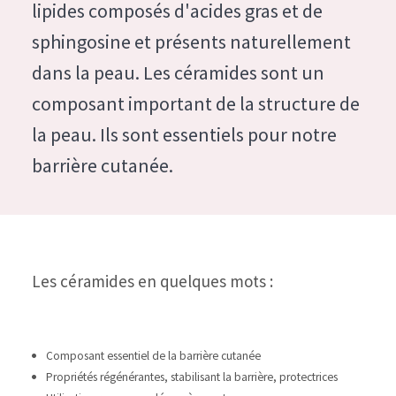
German
lipides composés d'acides gras et de
Hydratation et éclat
Spanish
sphingosine et présents naturellement
Réduction des rides
dans la peau. Les céramides sont un
Greek
Régénération de la peau
composant important de la structure de
Raffermissement de la peau
la peau. Ils sont essentiels pour notre
Peau ménopausée
barrière cutanée.
TYPE DE PRODUIT
Crème de Jour
Crème de Nuit
Les céramides en quelques mots :
Crème pour les Yeux
Sérum
Composant essentiel de la barrière cutanée
Démaquillants
Propriétés régénérantes, stabilisant la barrière, protectrices