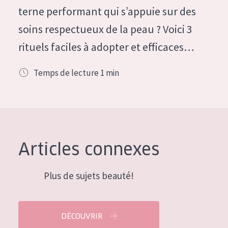
terne performant qui s’appuie sur des
COLLECTION
soins respectueux de la peau ? Voici 3
Essentials
rituels faciles à adopter et efficaces…
Lift+
Expert
Temps de lecture
1
min
TYPE DE PEAU
Peau sensible
Peau normale à sèche
Articles connexes
Peau mixte ou grasse
Peau mature
Plus de sujets beauté!
Peau ménopausée
DÉCOUVRIR
ÂGE :