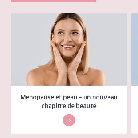
Tous âges
Ménopause et peau – un nouveau chapitre de beauté
Com
Âge : 35 à 55 ans
Âge : 55+
Ménopause et peau – un nouveau
chapitre de beauté