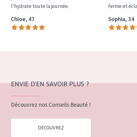
l'hydrate toute la journée.
ferme et écl
Tous âges
Chloe, 47
Sophia, 34
Âge : 35 à 55 ans
Âge : 55+
ENVIE D'EN SAVOIR PLUS ?
Découvrez nos Conseils Beauté !
DÉCOUVREZ