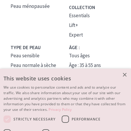
Peau ménopausée
COLLECTION
Essentials
Lift+
Expert
TYPE DE PEAU
ÂGE :
Peau sensible
Tous âges
Peau normale à sèche
Âge : 35 à 55 ans
×
Peau mixte ou grasse
Âge : 55+
This website uses cookies
Peau mature
We use cookies to personalize content and ads and to analyze our
traffic. We also share information about your use of our site with our
Peau ménopausée
advertising and analytics partners who may combine it with other
information you have provided to them or that they have collected from
À PROPOS
your use of their services.
Privacy Policy
CONSEILS BEAUTÉ
STRICTLY NECESSARY
PERFORMANCE
Contact