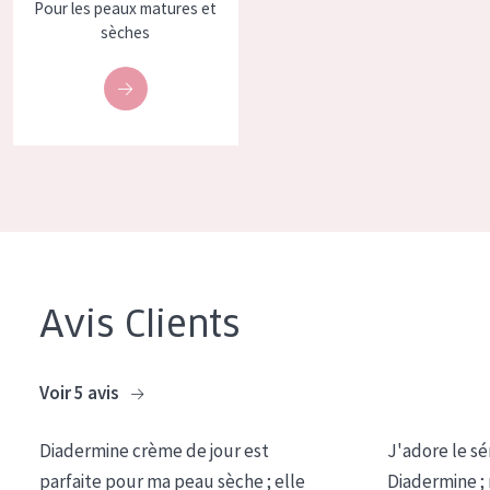
Pour les peaux matures et
COLLECTION
sèches
Essentials
Lift+
Expert
TYPE DE PEAU
Peau sensible
Peau normale à sèche
Avis Clients
Peau mixte ou grasse
Peau mature
Voir 5 avis
Peau ménopausée
Diadermine crème de jour est
J'adore le sé
ÂGE :
parfaite pour ma peau sèche ; elle
Diadermine ;