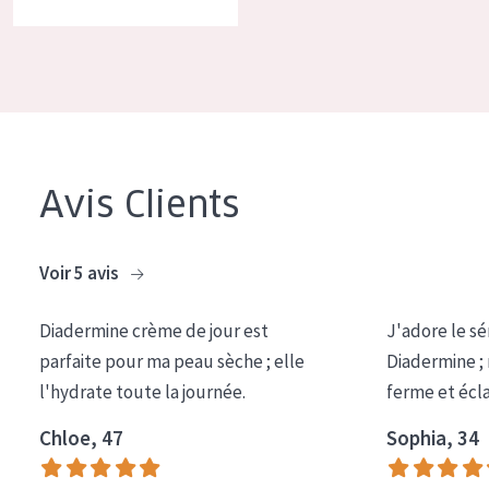
COLLECTION
Essentials
Lift+
Expert
Avis Clients
TYPE DE PEAU
Peau sensible
Voir 5 avis
Peau normale à sèche
Diadermine crème de jour est
J'adore le sé
Peau mixte ou grasse
parfaite pour ma peau sèche ; elle
Diadermine ;
Peau mature
l'hydrate toute la journée.
ferme et écl
Peau ménopausée
Chloe, 47
Sophia, 34
ÂGE :