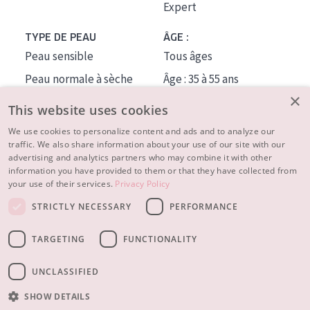
Expert
TYPE DE PEAU
ÂGE :
Peau sensible
Tous âges
Peau normale à sèche
Âge : 35 à 55 ans
×
Peau mixte ou grasse
Âge : 55+
This website uses cookies
Peau mature
We use cookies to personalize content and ads and to analyze our
traffic. We also share information about your use of our site with our
Peau ménopausée
advertising and analytics partners who may combine it with other
information you have provided to them or that they have collected from
À PROPOS
your use of their services.
Privacy Policy
CONSEILS BEAUTÉ
STRICTLY NECESSARY
PERFORMANCE
Contact
TARGETING
FUNCTIONALITY
© 2023 - 2026 Diadermine
Conditions
Privacy statement
UNCLASSIFIED
SHOW DETAILS