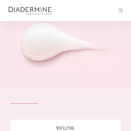
Tous les Produit
ACCUEIL
Composition
À propos
Conseils Beauté
Contact
TOUS LES PRODUIT
English
French
SOLUTIONS POUR LA PEAU
FILTRE