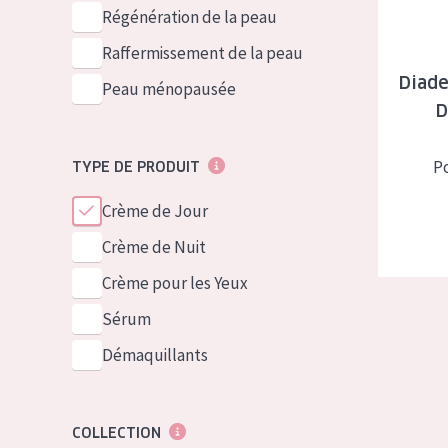
German
Peau normale 
Régénération de la peau
Spanish
Peau mixte ou
Raffermissement de la peau
Greek
Diade
Peau mature
Peau ménopausée
D
Peau ménopa
P
TYPE DE PRODUIT
Voir tous les
Crème de Jour
Crème de Nuit
Crème pour les Yeux
Sérum
Démaquillants
COLLECTION