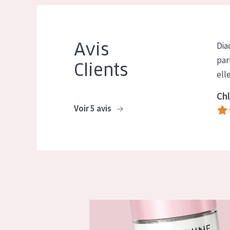
Avis
Dia
par
Clients
ell
Chl
Voir 5 avis