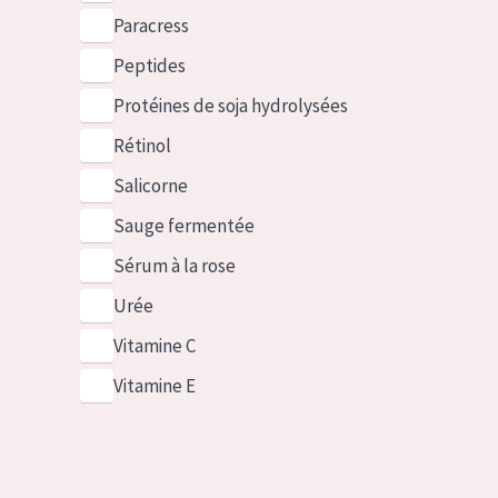
Paracress
Peptides
Protéines de soja hydrolysées
Rétinol
Salicorne
Sauge fermentée
Sérum à la rose
Urée
Vitamine C
Vitamine E