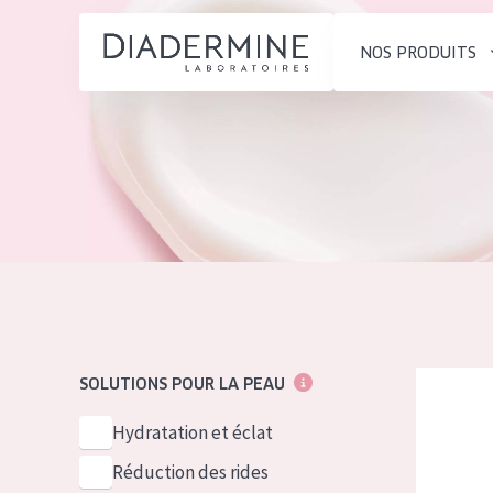
NOS PRODUITS
SOLUTIONS POUR LA PEAU
TYPE DE PROD
ACCUEIL
Hydratation et éclat
Crème de Jour
Composition
Réduction des rides
Crème de Nuit
À propos
Régénération de la peau
Crème pour le
Conseils Beauté
Raffermissement de la
Sérum
Contact
peau
Démaquillants
Diadermin
SOLUTIONS POUR LA PEAU
Peau ménopausée
English
TYPE DE PEAU
Hydratation et éclat
French
Peau sensible
Réduction des rides