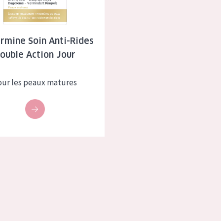
à sèche
Âge : 35 à 55 ans
 grasse
Âge : 55+
rmine Soin Anti-Rides
ouble Action Jour
usée
our les peaux matures
 produits