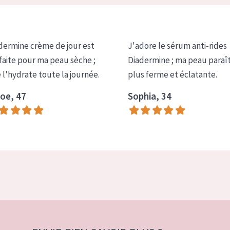
dermine crème de jour est
J'adore le sérum anti-rides
faite pour ma peau sèche ;
Diadermine ; ma peau paraî
e l'hydrate toute la journée.
plus ferme et éclatante.
oe, 47
Sophia, 34