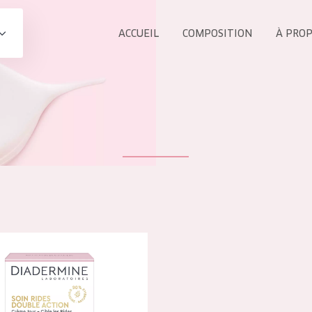
ACCUEIL
COMPOSITION
À PRO
Tous les Pr
UIT
COLLECTION
Essentials
Lift+
s Yeux
Expert
e Soin Anti-Rides Double Action Jour
ÂGE :
TOUS 
Tous âges