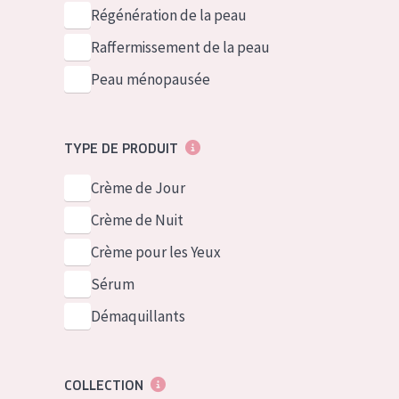
German
Peau normale 
Régénération de la peau
Spanish
Peau mixte ou
Raffermissement de la peau
Greek
Peau mature
Peau ménopausée
Peau ménopa
TYPE DE PRODUIT
Voir tous les
Crème de Jour
Crème de Nuit
Crème pour les Yeux
Sérum
Démaquillants
COLLECTION