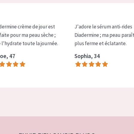
dermine crème de jour est
J'adore le sérum anti-rides
faite pour ma peau sèche ;
Diadermine ; ma peau paraî
e l'hydrate toute la journée.
plus ferme et éclatante.
oe, 47
Sophia, 34