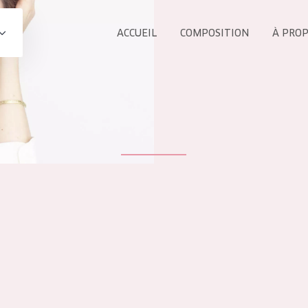
ACCUEIL
COMPOSITION
À PRO
Tous les Pr
UIT
COLLECTION
Essentials
Lift+
s Yeux
Expert
ÂGE :
TOUS 
Tous âges