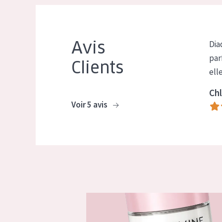
Avis
Dia
par
Clients
ell
Chl
Voir 5 avis