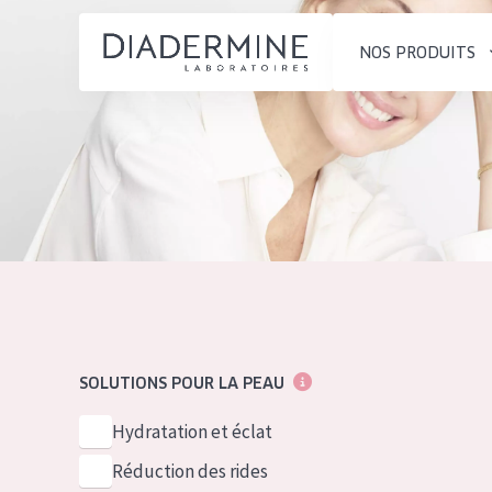
NOS PRODUITS
SOLUTIONS POUR LA PEAU
TYPE DE PROD
ACCUEIL
Hydratation et éclat
Crème de Jour
Composition
Réduction des rides
Crème de Nuit
À propos
Régénération de la peau
Crème pour le
Conseils Beauté
Raffermissement de la
Sérum
Contact
peau
Démaquillants
SOLUTIONS POUR LA PEAU
Peau ménopausée
English
TYPE DE PEAU
Hydratation et éclat
French
Peau sensible
Réduction des rides