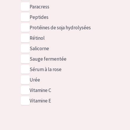
Paracress
Peptides
Protéines de soja hydrolysées
Rétinol
Salicorne
Sauge fermentée
Sérum à la rose
Urée
Vitamine C
Vitamine E