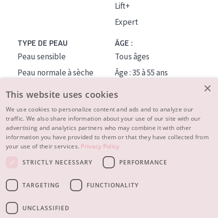
Lift+
Expert
TYPE DE PEAU
ÂGE :
Peau sensible
Tous âges
Peau normale à sèche
Âge : 35 à 55 ans
×
Peau mixte ou grasse
Âge : 55+
This website uses cookies
Peau mature
We use cookies to personalize content and ads and to analyze our
traffic. We also share information about your use of our site with our
Peau ménopausée
advertising and analytics partners who may combine it with other
information you have provided to them or that they have collected from
À PROPOS
your use of their services.
Privacy Policy
CONSEILS BEAUTÉ
STRICTLY NECESSARY
PERFORMANCE
Contact
TARGETING
FUNCTIONALITY
© 2023 - 2026 Diadermine
Conditions
Privacy statement
UNCLASSIFIED