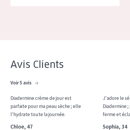
German
Hydratation et éclat
Spanish
Réduction des rides
Greek
Régénération de la peau
Raffermissement de la peau
Peau ménopausée
Avis Clients
TYPE DE PRODUIT
Crème de Jour
Voir 5 avis
Crème de Nuit
Diadermine crème de jour est
J'adore le sé
Crème pour les Yeux
parfaite pour ma peau sèche ; elle
Diadermine ;
Sérum
l'hydrate toute la journée.
ferme et écl
Démaquillants
Chloe, 47
Sophia, 34