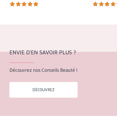
COLLECTION
Essentials
Lift+
Expert
TYPE DE PEAU
ENVIE D'EN SAVOIR PLUS ?
Peau sensible
Peau normale à sèche
Découvrez nos Conseils Beauté !
Peau mixte ou grasse
Peau mature
DÉCOUVREZ
Peau ménopausée
ÂGE :