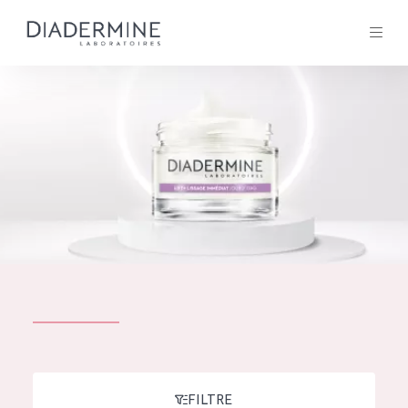
Tous les Produit
ACCUEIL
Composition
À propos
Conseils Beauté
Contact
TOUS LES PRODUIT
English
French
SOLUTIONS POUR LA PEAU
FILTRE