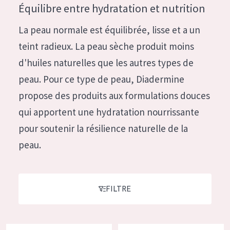
German
Équilibre entre hydratation et nutrition
Hydratation et éclat
Spanish
La peau normale est équilibrée, lisse et a un
Réduction des rides
Greek
teint radieux. La peau sèche produit moins
Régénération de la peau
d'huiles naturelles que les autres types de
Raffermissement de la peau
peau. Pour ce type de peau, Diadermine
Peau ménopausée
propose des produits aux formulations douces
qui apportent une hydratation nourrissante
TYPE DE PRODUIT
pour soutenir la résilience naturelle de la
Crème de Jour
peau.
Crème de Nuit
Crème pour les Yeux
FILTRE
Sérum
Démaquillants
Diadermine Lift+ Soin de Jour Hydratant
Diadermine Lift+ Lissage Imméd