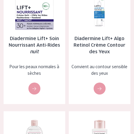
Tous âges
Âge : 35 à 55 ans
Âge : 55+
Diadermine Lift+ Soin
Diadermine Lift+ Algo
Nourrissant Anti-Rides
Retinol Crème Contour
nuit
des Yeux
Pour les peaux normales à
Convient au contour sensible
sèches
des yeux
Diadermine eau micellaire 3 in 1
Diadermine Dissolvant Express p