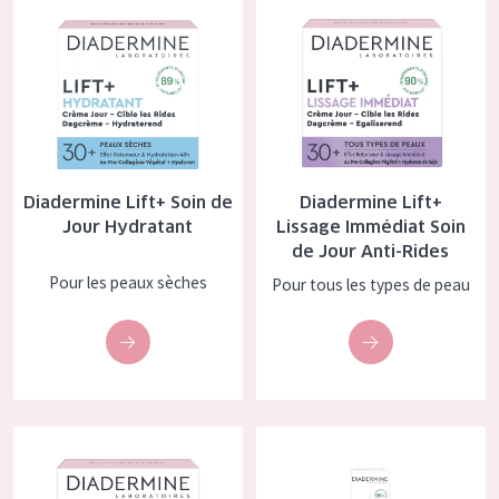
COLLECTION
Essentials
Lift+
Expert
Diadermine Lift+ Soin de
Diadermine Lift+
TYPE DE PEAU
Jour Hydratant
Lissage Immédiat Soin
de Jour Anti-Rides
Peau sensible
Pour les peaux sèches
Pour tous les types de peau
Peau normale à sèche
Peau mixte ou grasse
Peau mature
Peau ménopausée
Diadermine Lift+ Soin Nourrissant Anti-Rides
Diadermine Lift+ Algo Retinol 
nuit
ÂGE :