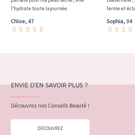
parfaite pour ma peau sèche ; elle
Diadermine ;
COLLECTION
l'hydrate toute la journée.
ferme et écl
Essentials
Chloe, 47
Sophia, 34
Lift+
Expert
TYPE DE PEAU
Peau sensible
Peau normale à sèche
ENVIE D'EN SAVOIR PLUS ?
Peau mixte ou grasse
Peau mature
Découvrez nos Conseils Beauté !
Peau ménopausée
DÉCOUVREZ
ÂGE :