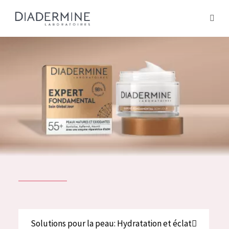
Tous les Produit
ACCUEIL
Composition
À propos
Conseils Beauté
Contact
TOUS LES PRODUIT
English
French
SOLUTIONS POUR LA PEAU
Solutions pour la peau: Hydratation et éclat