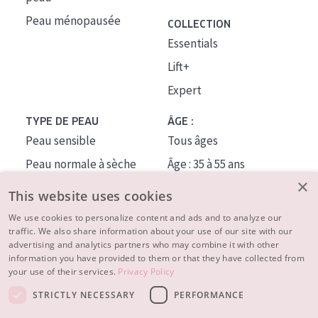
Peau ménopausée
COLLECTION
Essentials
Lift+
Expert
TYPE DE PEAU
ÂGE :
Peau sensible
Tous âges
Peau normale à sèche
Âge : 35 à 55 ans
×
Peau mixte ou grasse
Âge : 55+
This website uses cookies
Peau mature
We use cookies to personalize content and ads and to analyze our
traffic. We also share information about your use of our site with our
Peau ménopausée
advertising and analytics partners who may combine it with other
information you have provided to them or that they have collected from
À PROPOS
your use of their services.
Privacy Policy
CONSEILS BEAUTÉ
STRICTLY NECESSARY
PERFORMANCE
Contact