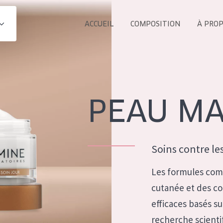
ACCUEIL
COMPOSITION
À PRO
Tous les Pr
UIT
COLLECTION
Essentials
PEAU M
Lift+
s Yeux
Expert
Soins contre les
Les formules com
cutanée et des c
ÂGE :
efficaces basés su
TOUS 
Tous âges
recherche scientif