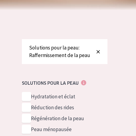
German
Peau normale 
Spanish
Peau mixte ou
Greek
Peau mature
Peau ménopa
Solutions pour la peau:
Raffermissement de la peau
Voir tous les
SOLUTIONS POUR LA PEAU
Hydratation et éclat
Réduction des rides
Régénération de la peau
Peau ménopausée