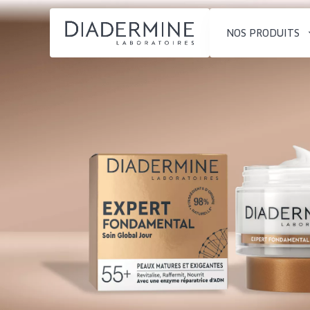
NOS PRODUITS
SOLUTIONS POUR LA PEAU
TYPE DE PROD
ACCUEIL
Hydratation et éclat
Crème de Jour
Composition
Réduction des rides
Crème de Nuit
À propos
Régénération de la peau
Crème pour le
Conseils Beauté
Raffermissement de la
Sérum
Contact
peau
Démaquillants
Peau ménopausée
English
TYPE DE PEAU
French
Peau sensible