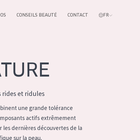
POS
CONSEILS BEAUTÉ
CONTACT
FR
oduit
ATURE
 rides et ridules
binent une grande tolérance
omposants actifs extrêmement
r les dernières découvertes de la
LES PRODUIT
ique sur la peau.