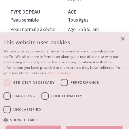
TYPE DE PEAU
ÂGE :
Peau sensible
Tous âges
Peau normale à sèche
Âge : 35 à 55 ans
×
Peau mixte ou grasse
Âge : 55+
This website uses cookies
Peau mature
We use cookies to personalize content and ads and to analyze our
traffic. We also share information about your use of our site with our
Peau ménopausée
advertising and analytics partners who may combine it with other
information you have provided to them or that they have collected from
À PROPOS
your use of their services.
Privacy Policy
CONSEILS BEAUTÉ
STRICTLY NECESSARY
PERFORMANCE
Contact
TARGETING
FUNCTIONALITY
© 2023 - 2026 Diadermine
Conditions
Privacy statement
UNCLASSIFIED
SHOW DETAILS
NOS PRODUITS