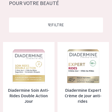
German
POUR VOTRE BEAUTÉ
Hydratation et éclat
Spanish
Réduction des rides
Greek
Régénération de la peau
FILTRE
Raffermissement de la peau
Peau ménopausée
Diadermine Soin Anti-Rides Double Action Jour
Diadermine Expert Crème de jou
TYPE DE PRODUIT
Crème de Jour
Crème de Nuit
Crème pour les Yeux
Diadermine Soin Anti-
Diadermine Expert
Sérum
Rides Double Action
Crème de jour anti-
Jour
rides
Démaquillants