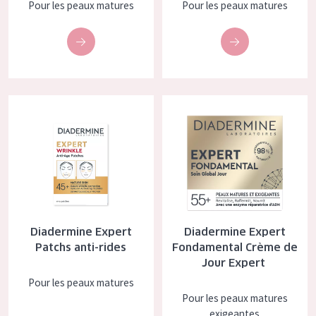
Pour les peaux matures
Pour les peaux matures
COLLECTION
Essentials
Lift+
Expert
Diadermine Expert Patchs anti-rides
Diadermine Expert Fondamenta
TYPE DE PEAU
Peau sensible
Peau normale à sèche
Peau mixte ou grasse
Diadermine Expert
Diadermine Expert
Peau mature
Patchs anti-rides
Fondamental Crème de
Jour Expert
Peau ménopausée
Pour les peaux matures
Pour les peaux matures
ÂGE :
exigeantes