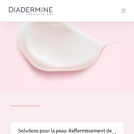
Tous les Produit
ACCUEIL
Composition
À propos
Conseils Beauté
Contact
TOUS LES PRODUIT
English
French
SOLUTIONS POUR LA PEAU
Solutions pour la peau: Raffermissement de