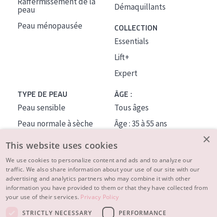
Raffermissement de la
Démaquillants
peau
Peau ménopausée
COLLECTION
Essentials
Lift+
Expert
TYPE DE PEAU
ÂGE :
Peau sensible
Tous âges
Peau normale à sèche
Âge : 35 à 55 ans
×
Peau mixte ou grasse
Âge : 55+
This website uses cookies
Peau mature
We use cookies to personalize content and ads and to analyze our
traffic. We also share information about your use of our site with our
Peau ménopausée
advertising and analytics partners who may combine it with other
information you have provided to them or that they have collected from
À PROPOS
your use of their services.
Privacy Policy
CONSEILS BEAUTÉ
STRICTLY NECESSARY
PERFORMANCE