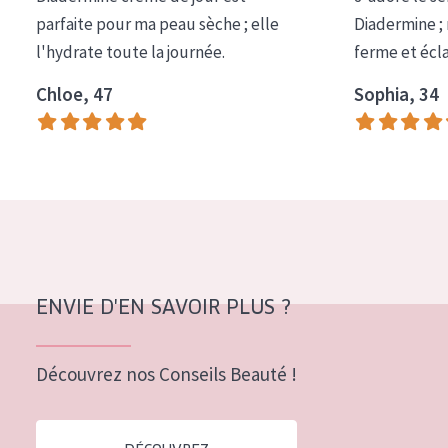
COLLECTION
parfaite pour ma peau sèche ; elle
Diadermine ;
l'hydrate toute la journée.
ferme et écl
Essentials
Chloe, 47
Sophia, 34
Lift+
Expert
TYPE DE PEAU
Peau sensible
Peau normale à sèche
Peau mixte ou grasse
ENVIE D'EN SAVOIR PLUS ?
Peau mature
Découvrez nos Conseils Beauté !
Peau ménopausée
ÂGE :