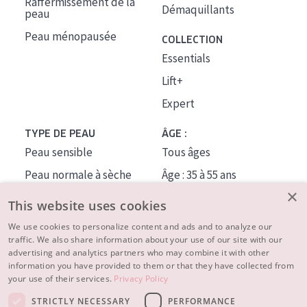
Raffermissement de la
Démaquillants
peau
Peau ménopausée
COLLECTION
Essentials
Lift+
Expert
TYPE DE PEAU
ÂGE :
Peau sensible
Tous âges
Peau normale à sèche
Âge : 35 à 55 ans
×
Peau mixte ou grasse
Âge : 55+
This website uses cookies
Peau mature
We use cookies to personalize content and ads and to analyze our
traffic. We also share information about your use of our site with our
Peau ménopausée
advertising and analytics partners who may combine it with other
information you have provided to them or that they have collected from
À PROPOS
your use of their services.
Privacy Policy
CONSEILS BEAUTÉ
STRICTLY NECESSARY
PERFORMANCE