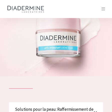
Tous les Produit
ACCUEIL
Composition
À propos
Conseils Beauté
Contact
TOUS LES PRODUIT
English
French
SOLUTIONS POUR LA PEAU
Solutions pour la peau: Raffermissement de