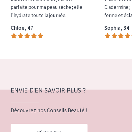
COLLECTION
parfaite pour ma peau sèche ; elle
Diadermine ;
l'hydrate toute la journée.
ferme et écl
Essentials
Chloe, 47
Sophia, 34
Lift+
Expert
TYPE DE PEAU
Peau sensible
Peau normale à sèche
Peau mixte ou grasse
ENVIE D'EN SAVOIR PLUS ?
Peau mature
Découvrez nos Conseils Beauté !
Peau ménopausée
ÂGE :