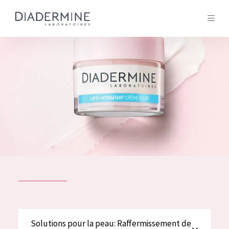
Tous les Produit
ACCUEIL
Composition
À propos
Conseils Beauté
Contact
TOUS LES PRODUIT
English
French
SOLUTIONS POUR LA PEAU
Solutions pour la peau: Raffermissement de