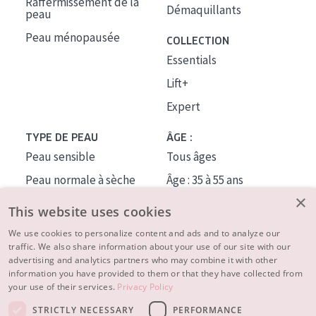
Raffermissement de la
Démaquillants
peau
Peau ménopausée
COLLECTION
Essentials
Lift+
Expert
TYPE DE PEAU
ÂGE :
Peau sensible
Tous âges
Peau normale à sèche
Âge : 35 à 55 ans
×
Peau mixte ou grasse
Âge : 55+
This website uses cookies
Peau mature
We use cookies to personalize content and ads and to analyze our
traffic. We also share information about your use of our site with our
Peau ménopausée
advertising and analytics partners who may combine it with other
information you have provided to them or that they have collected from
À PROPOS
your use of their services.
Privacy Policy
CONSEILS BEAUTÉ
STRICTLY NECESSARY
PERFORMANCE