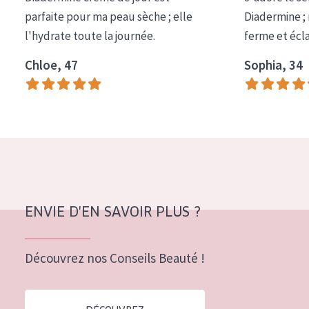
COLLECTION
parfaite pour ma peau sèche ; elle
Diadermine ;
l'hydrate toute la journée.
ferme et écl
Essentials
Chloe, 47
Sophia, 34
Lift+
Expert
TYPE DE PEAU
Peau sensible
Peau normale à sèche
Peau mixte ou grasse
ENVIE D'EN SAVOIR PLUS ?
Peau mature
Découvrez nos Conseils Beauté !
Peau ménopausée
ÂGE :