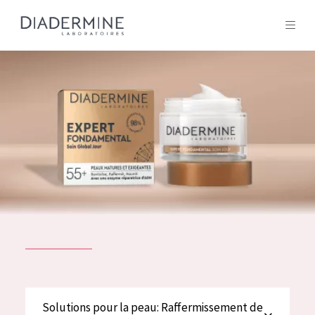
Tous les Produit
ACCUEIL
Composition
À propos
Conseils Beauté
Contact
TOUS LES PRODUIT
English
French
SOLUTIONS POUR LA PEAU
Solutions pour la peau: Raffermissement de