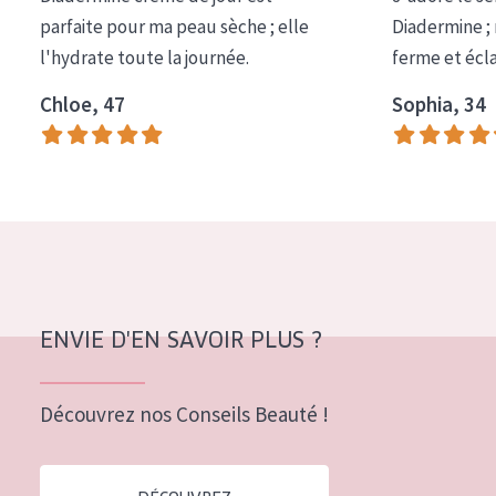
COLLECTION
parfaite pour ma peau sèche ; elle
Diadermine ;
l'hydrate toute la journée.
ferme et écl
Essentials
Chloe, 47
Sophia, 34
Lift+
Expert
TYPE DE PEAU
Peau sensible
Peau normale à sèche
Peau mixte ou grasse
ENVIE D'EN SAVOIR PLUS ?
Peau mature
Découvrez nos Conseils Beauté !
Peau ménopausée
ÂGE :