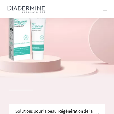
Tous les Produit
ACCUEIL
Composition
À propos
Conseils Beauté
Contact
TOUS LES PRODUIT
English
French
SOLUTIONS POUR LA PEAU
Solutions pour la peau: Régénération de la