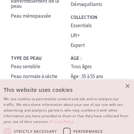
Raffermissement de la
Démaquillants
peau
Peau ménopausée
COLLECTION
Essentials
Lift+
Expert
TYPE DE PEAU
ÂGE :
Peau sensible
Tous âges
Peau normale à sèche
Âge : 35 à 55 ans
×
Peau mixte ou grasse
Âge : 55+
This website uses cookies
Peau mature
We use cookies to personalize content and ads and to analyze our
traffic. We also share information about your use of our site with our
Peau ménopausée
advertising and analytics partners who may combine it with other
information you have provided to them or that they have collected from
À PROPOS
your use of their services.
Privacy Policy
CONSEILS BEAUTÉ
STRICTLY NECESSARY
PERFORMANCE