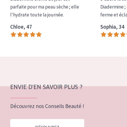
COLLECTION
parfaite pour ma peau sèche ; elle
Diadermine ;
l'hydrate toute la journée.
ferme et écl
Essentials
Chloe, 47
Sophia, 34
Lift+
Expert
TYPE DE PEAU
Peau sensible
Peau normale à sèche
Peau mixte ou grasse
ENVIE D'EN SAVOIR PLUS ?
Peau mature
Découvrez nos Conseils Beauté !
Peau ménopausée
ÂGE :