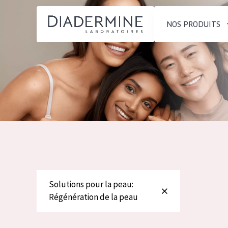
NOS PRODUITS
SOLUTIONS POUR LA PEAU
TYPE DE PROD
ACCUEIL
Hydratation et éclat
Crème de Jour
Composition
Réduction des rides
Crème de Nuit
À propos
Régénération de la peau
Crème pour le
Conseils Beauté
Raffermissement de la
Sérum
Contact
peau
Démaquillants
Peau ménopausée
Solutions pour la peau:
English
Régénération de la peau
TYPE DE PEAU
French
Peau sensible