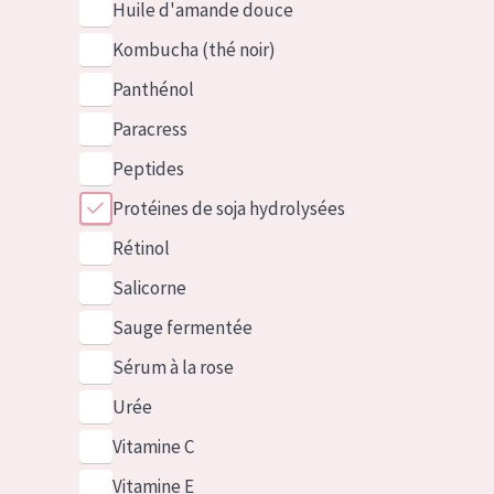
Huile d'amande douce
Kombucha (thé noir)
Panthénol
Paracress
Peptides
Protéines de soja hydrolysées
Rétinol
Salicorne
Sauge fermentée
Sérum à la rose
Urée
Vitamine C
Vitamine E