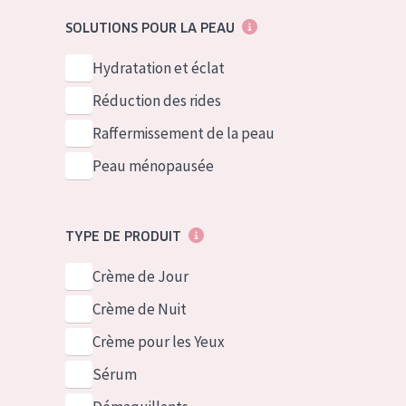
German
Peau normale 
SOLUTIONS POUR LA PEAU
Spanish
Peau mixte ou
Hydratation et éclat
Greek
Peau mature
Réduction des rides
Peau ménopa
Raffermissement de la peau
Peau ménopausée
Voir tous les
TYPE DE PRODUIT
Crème de Jour
Crème de Nuit
Crème pour les Yeux
Sérum