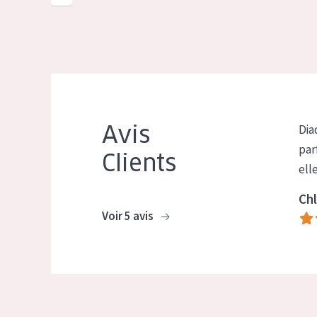
Avis
Dia
par
Clients
ell
Chl
Voir 5 avis