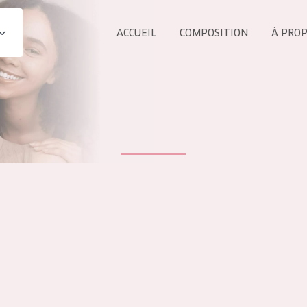
ACCUEIL
COMPOSITION
À PRO
Tous les Pr
UIT
COLLECTION
Essentials
Lift+
s Yeux
Expert
ÂGE :
TOUS 
Tous âges