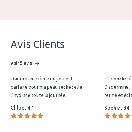
COLLECTION
Essentials
Lift+
Expert
Avis Clients
TYPE DE PEAU
Voir 5 avis
Peau sensible
Peau normale à sèche
Diadermine crème de jour est
J'adore le sé
parfaite pour ma peau sèche ; elle
Diadermine ;
Peau mixte ou grasse
l'hydrate toute la journée.
ferme et écl
Peau mature
Chloe, 47
Sophia, 34
Peau ménopausée
ÂGE :