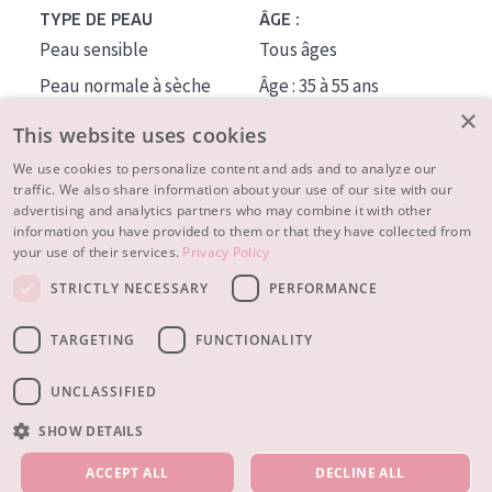
TYPE DE PEAU
ÂGE :
Peau sensible
Tous âges
Peau normale à sèche
Âge : 35 à 55 ans
×
Peau mixte ou grasse
Âge : 55+
This website uses cookies
Peau mature
We use cookies to personalize content and ads and to analyze our
traffic. We also share information about your use of our site with our
Peau ménopausée
advertising and analytics partners who may combine it with other
information you have provided to them or that they have collected from
À PROPOS
your use of their services.
Privacy Policy
CONSEILS BEAUTÉ
STRICTLY NECESSARY
PERFORMANCE
Contact
TARGETING
FUNCTIONALITY
© 2023 - 2026 Diadermine
Conditions
Privacy statement
UNCLASSIFIED
SHOW DETAILS
NOS PRODUITS
ACCEPT ALL
DECLINE ALL