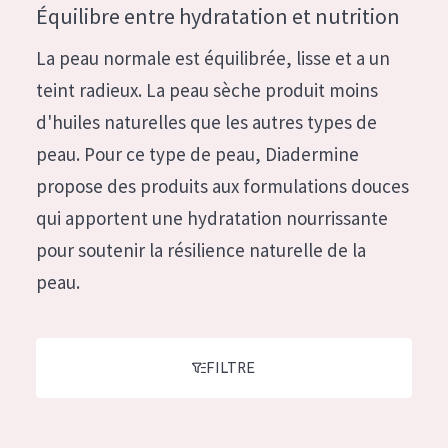
German
Équilibre entre hydratation et nutrition
Hydratation et éclat
Spanish
La peau normale est équilibrée, lisse et a un
Réduction des rides
Greek
teint radieux. La peau sèche produit moins
Régénération de la peau
d'huiles naturelles que les autres types de
Raffermissement de la peau
peau. Pour ce type de peau, Diadermine
Peau ménopausée
propose des produits aux formulations douces
qui apportent une hydratation nourrissante
TYPE DE PRODUIT
pour soutenir la résilience naturelle de la
Crème de Jour
peau.
Crème de Nuit
Crème pour les Yeux
FILTRE
Sérum
Démaquillants