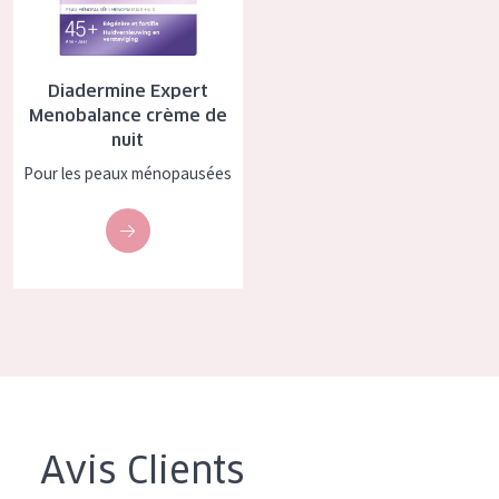
COLLECTION
Essentials
Diadermine Expert
Lift+
Menobalance crème de
nuit
Expert
Pour les peaux ménopausées
TYPE DE PEAU
Peau sensible
Peau normale à sèche
Peau mixte ou grasse
Peau mature
Peau ménopausée
Avis Clients
ÂGE :