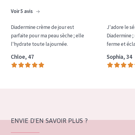
Tous âges
Voir 5 avis
Âge : 35 à 55 ans
Diadermine crème de jour est
J'adore le sé
Âge : 55+
parfaite pour ma peau sèche ; elle
Diadermine ;
l'hydrate toute la journée.
ferme et écl
Chloe, 47
Sophia, 34
ENVIE D'EN SAVOIR PLUS ?