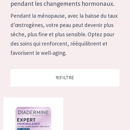
German
pendant les changements hormonaux.
Hydratation et éclat
Spanish
Pendant la ménopause, avec la baisse du taux
Réduction des rides
Greek
d'œstrogènes, votre peau peut devenir plus
Régénération de la peau
sèche, plus fine et plus sensible. Optez pour
Raffermissement de la peau
des soins qui renforcent, rééquilibrent et
Peau ménopausée
favorisent le well-aging.
TYPE DE PRODUIT
Crème de Jour
FILTRE
Crème de Nuit
Crème pour les Yeux
Diadermine Expert Menobalance crème de nuit
Sérum
Démaquillants