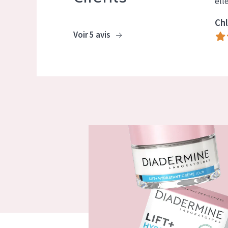
ell
Chl
Voir 5 avis