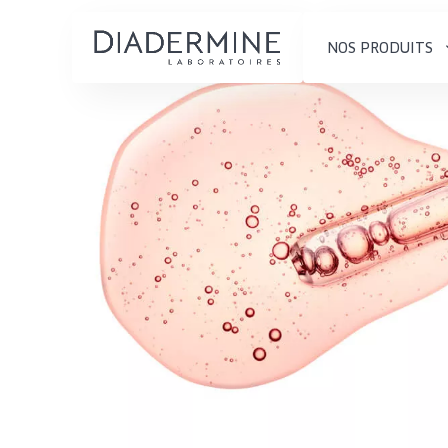
NOS PRODUITS
SOLUTIONS POUR LA PEAU
TYPE DE PROD
ACCUEIL
Hydratation et éclat
Crème de Jour
Composition
Réduction des rides
Crème de Nuit
À propos
Régénération de la peau
Crème pour le
Conseils Beauté
Raffermissement de la
Sérum
Contact
peau
Démaquillants
Peau ménopausée
English
TYPE DE PEAU
French
Peau sensible