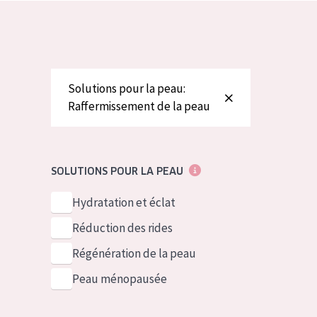
German
Peau normale 
Spanish
Peau mixte ou
Greek
Peau mature
Solutions pour la peau:
Peau ménopa
Raffermissement de la peau
Voir tous les
SOLUTIONS POUR LA PEAU
Hydratation et éclat
Réduction des rides
Régénération de la peau
Peau ménopausée