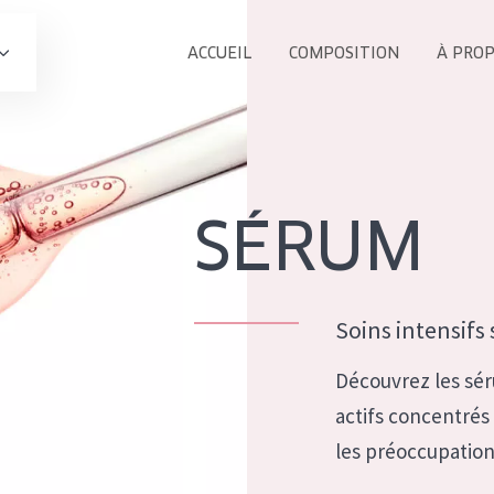
ACCUEIL
COMPOSITION
À PRO
Tous les Pr
UIT
COLLECTION
Essentials
SÉRUM
Lift+
s Yeux
Expert
Soins intensifs
Découvrez les sé
actifs concentrés 
ÂGE :
les préoccupation
TOUS 
Tous âges