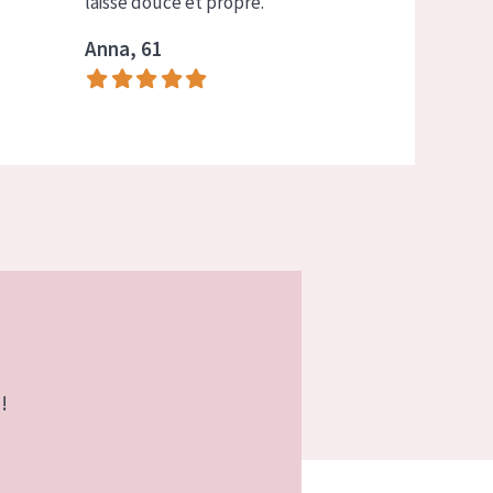
laisse douce et propre.
Anna, 61
!