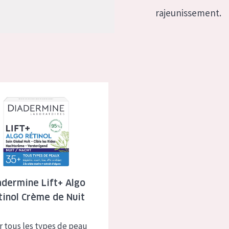
à sèche
Âge : 35 à 55 ans
rajeunissement.
 grasse
Âge : 55+
usée
 Lift+ Algo Retinol Crème de Nuit
 produits
adermine Lift+ Algo
tinol Crème de Nuit
r tous les types de peau