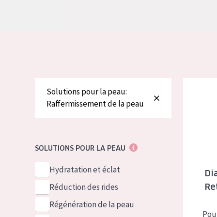
German
Peau normale 
Spanish
Peau mixte ou
Greek
Peau mature
Peau ménopa
Diadermine
Voir tous les
Solutions pour la peau:
Raffermissement de la peau
SOLUTIONS POUR LA PEAU
Hydratation et éclat
Di
Réduction des rides
Re
Régénération de la peau
Pou