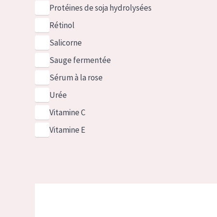
Protéines de soja hydrolysées
Rétinol
Salicorne
Sauge fermentée
Sérum à la rose
Urée
Vitamine C
Vitamine E