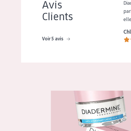
Avis
Dia
par
Clients
ell
Chl
Voir 5 avis