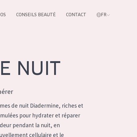
POS
CONSEILS BEAUTÉ
CONTACT
FR
oduit
E NUIT
nérer
mes de nuit Diadermine, riches et
rmulées pour hydrater et réparer
deur pendant la nuit, en
LES PRODUIT
uvellement cellulaire et le