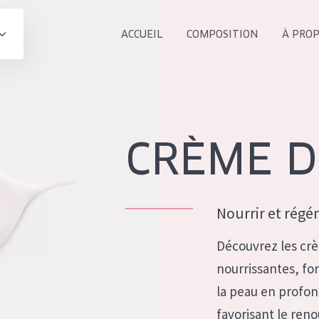
ACCUEIL
COMPOSITION
À PRO
Tous les Pr
UIT
COLLECTION
Essentials
CRÈME D
Lift+
s Yeux
Expert
Nourrir et régé
Découvrez les crè
nourrissantes, fo
ÂGE :
la peau en profon
TOUS 
Tous âges
favorisant le reno