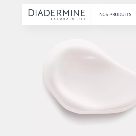
NOS PRODUITS
SOLUTIONS POUR LA PEAU
TYPE DE PROD
ACCUEIL
Hydratation et éclat
Crème de Jour
Composition
Réduction des rides
Crème de Nuit
À propos
Régénération de la peau
Crème pour le
Conseils Beauté
Raffermissement de la
Sérum
Contact
peau
Démaquillants
Peau ménopausée
English
TYPE DE PEAU
French
Peau sensible