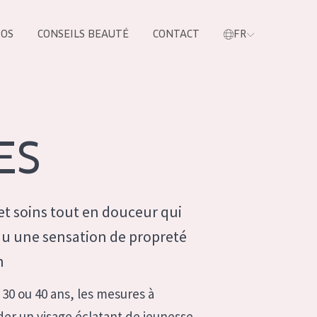
POS
CONSEILS BEAUTÉ
CONTACT
FR
oduit
ES
t soins tout en douceur qui
eau une sensation de propreté
n
LES PRODUIT
 30 ou 40 ans, les mesures à
er un visage éclatant de jeunesse