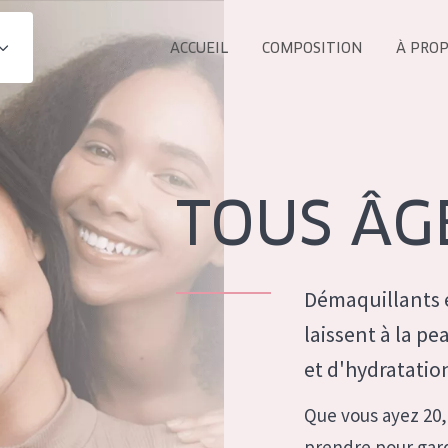
ACCUEIL
COMPOSITION
À PRO
Tous les Pr
UIT
COLLECTION
Essentials
TOUS ÂG
Lift+
s Yeux
Expert
Démaquillants e
laissent à la p
et d'hydratatio
ÂGE :
TOUS 
Que vous ayez 20,
Tous âges
prendre pour gard