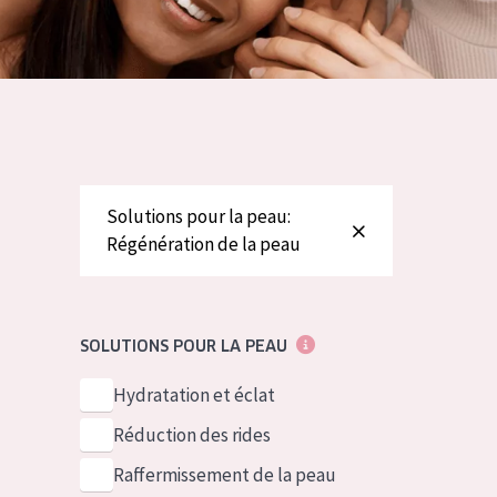
German
Peau normale 
Spanish
Peau mixte ou
Greek
Peau mature
Peau ménopa
Voir tous les
Solutions pour la peau:
Régénération de la peau
SOLUTIONS POUR LA PEAU
Hydratation et éclat
Réduction des rides
Raffermissement de la peau