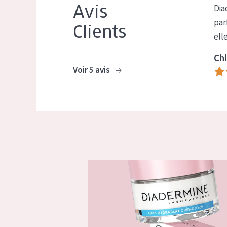
Avis
Dia
par
Clients
ell
Chl
Voir 5 avis