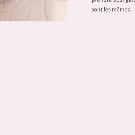
à sèche
Âge : 35 à 55 ans
sont les mêmes !
 grasse
Âge : 55+
usée
 produits