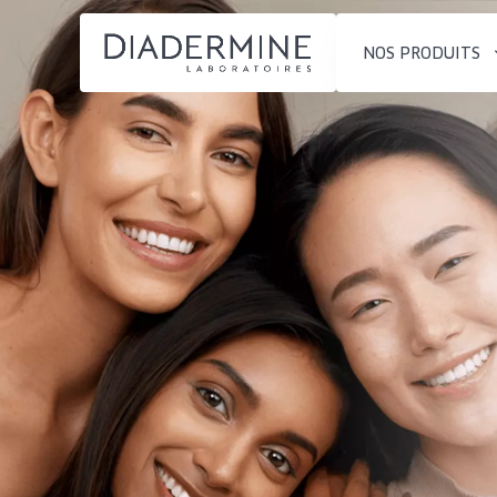
NOS PRODUITS
SOLUTIONS POUR LA PEAU
TYPE DE PROD
ACCUEIL
Hydratation et éclat
Crème de Jour
Composition
Réduction des rides
Crème de Nuit
À propos
Régénération de la peau
Crème pour le
Conseils Beauté
Raffermissement de la
Sérum
Contact
peau
Démaquillants
Peau ménopausée
English
TYPE DE PEAU
French
Peau sensible