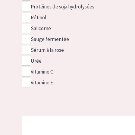
Protéines de soja hydrolysées
Rétinol
Salicorne
Sauge fermentée
Sérum à la rose
Urée
Vitamine C
Vitamine E