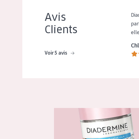
Avis
Dia
par
Clients
ell
Chl
Voir 5 avis