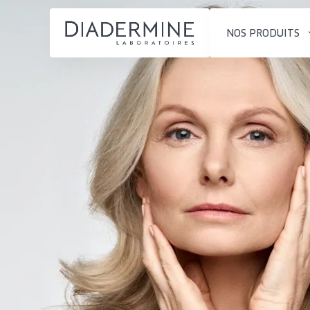
NOS PRODUITS
SOLUTIONS POUR LA PEAU
TYPE DE PROD
ACCUEIL
Hydratation et éclat
Crème de Jour
Composition
Réduction des rides
Crème de Nuit
À propos
Régénération de la peau
Crème pour le
Conseils Beauté
Raffermissement de la
Sérum
Contact
peau
Démaquillants
Peau ménopausée
English
TYPE DE PEAU
French
Peau sensible