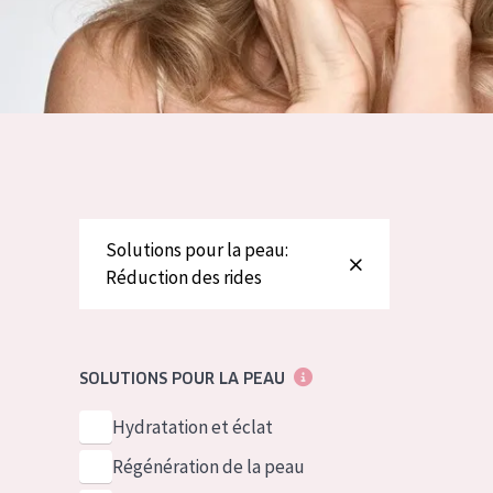
German
Peau normale 
Spanish
Peau mixte ou
Greek
Peau mature
Peau ménopa
Voir tous les
Solutions pour la peau:
Réduction des rides
SOLUTIONS POUR LA PEAU
Hydratation et éclat
Régénération de la peau