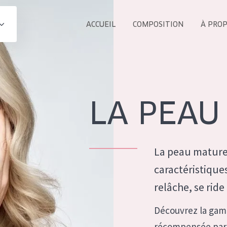
ACCUEIL
COMPOSITION
À PRO
Tous les Pr
UIT
COLLECTION
Essentials
LA PEAU
Lift+
s Yeux
Expert
La peau mature
caractéristiques
relâche, se ride
ÂGE :
TOUS 
Découvrez la gam
Tous âges
récompensée par l