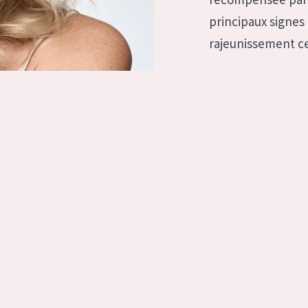
à sèche
Âge : 35 à 55 ans
principaux signes
 grasse
Âge : 55+
rajeunissement ce
usée
 produits