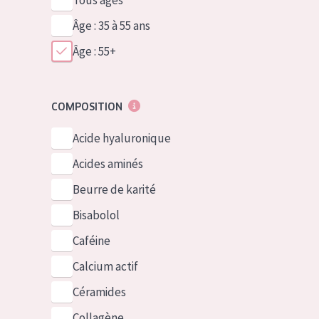
Tous âges
Âge : 35 à 55 ans
Âge : 55+
COMPOSITION
Acide hyaluronique
Acides aminés
Beurre de karité
Bisabolol
Caféine
Calcium actif
Céramides
Collagène