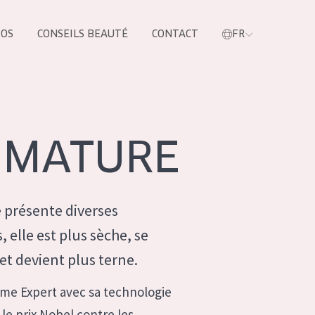
POS
CONSEILS BEAUTÉ
CONTACT
FR
oduit
 MATURE
 présente diverses
, elle est plus sèche, se
 et devient plus terne.
LES PRODUIT
me Expert avec sa technologie
e prix Nobel contre les