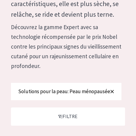
German
caractéristiques, elle est plus sèche, se
Hydratation et éclat
Spanish
relâche, se ride et devient plus terne.
Réduction des rides
Greek
Découvrez la gamme Expert avec sa
Régénération de la peau
technologie récompensée par le prix Nobel
Raffermissement de la peau
contre les principaux signes du vieillissement
Peau ménopausée
cutané pour un rajeunissement cellulaire en
profondeur.
TYPE DE PRODUIT
Crème de Jour
Solutions pour la peau: Peau ménopausée
Crème de Nuit
Crème pour les Yeux
Sérum
FILTRE
Démaquillants