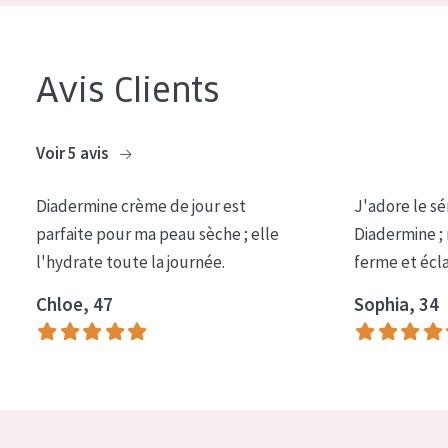
Tous âges
Âge : 35 à 55 ans
Avis Clients
Âge : 55+
Voir 5 avis
Diadermine crème de jour est
J'adore le sé
parfaite pour ma peau sèche ; elle
Diadermine ;
l'hydrate toute la journée.
ferme et écl
Chloe, 47
Sophia, 34