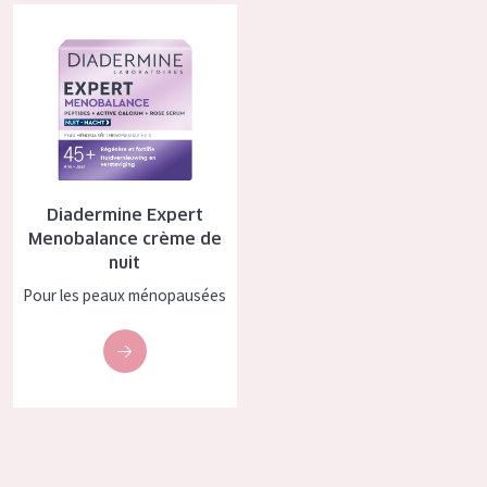
Diadermine Expert Menobalance crème de nuit
COLLECTION
Essentials
Lift+
Expert
TYPE DE PEAU
Diadermine Expert
Menobalance crème de
Peau sensible
nuit
Peau normale à sèche
Pour les peaux ménopausées
Peau mixte ou grasse
Peau mature
Peau ménopausée
ÂGE :