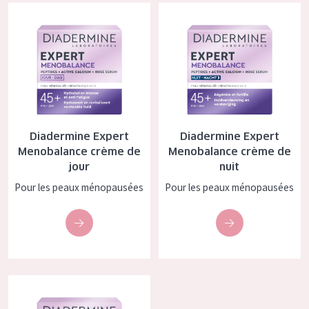
Diadermine Expert Menobalance crème de jour
Diadermine Expert Menobalance
COLLECTION
Essentials
Lift+
Expert
TYPE DE PEAU
Diadermine Expert
Diadermine Expert
Menobalance crème de
Menobalance crème de
Peau sensible
jour
nuit
Peau normale à sèche
Pour les peaux ménopausées
Pour les peaux ménopausées
Peau mixte ou grasse
Peau mature
Peau ménopausée
Diadermine Expert Menobalance capsules de sérum sublimant
ÂGE :