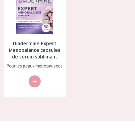
Tous âges
Âge : 35 à 55 ans
Âge : 55+
Diadermine Expert
Menobalance capsules
de sérum sublimant
Pour les peaux ménopausées