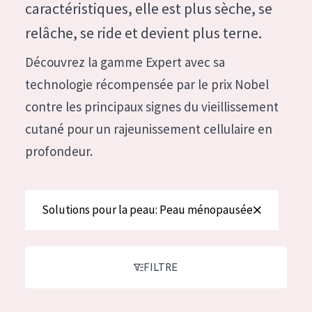
German
caractéristiques, elle est plus sèche, se
Hydratation et éclat
Spanish
relâche, se ride et devient plus terne.
Réduction des rides
Greek
Découvrez la gamme Expert avec sa
Régénération de la peau
technologie récompensée par le prix Nobel
Raffermissement de la peau
contre les principaux signes du vieillissement
Peau ménopausée
cutané pour un rajeunissement cellulaire en
profondeur.
TYPE DE PRODUIT
Crème de Jour
Solutions pour la peau: Peau ménopausée
Crème de Nuit
Crème pour les Yeux
Sérum
FILTRE
Démaquillants