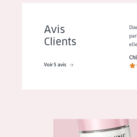
Avis
Dia
par
Clients
ell
Chl
Voir 5 avis