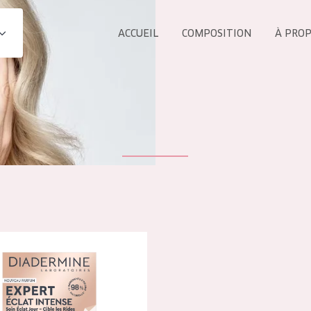
ACCUEIL
COMPOSITION
À PRO
Tous les Pr
UIT
COLLECTION
Essentials
Lift+
s Yeux
Expert
e Expert Eclat intense Crème de jour
ÂGE :
TOUS 
Tous âges