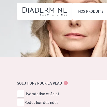
NOS PRODUITS
SOLUTIONS POUR LA PEAU
TYPE DE PROD
ACCUEIL
Hydratation et éclat
Crème de Jour
Composition
Réduction des rides
Crème de Nuit
À propos
Régénération de la peau
Crème pour le
Conseils Beauté
Raffermissement de la
Sérum
Contact
peau
Démaquillants
Diadermin
SOLUTIONS POUR LA PEAU
Peau ménopausée
English
TYPE DE PEAU
Hydratation et éclat
French
Peau sensible
Réduction des rides