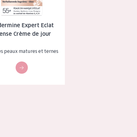
à sèche
Âge : 35 à 55 ans
 grasse
Âge : 55+
dermine Expert Eclat
tense Crème de jour
usée
es peaux matures et ternes
 produits