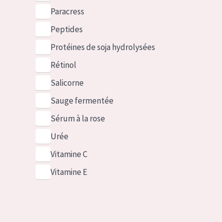
Paracress
Peptides
Protéines de soja hydrolysées
Rétinol
Salicorne
Sauge fermentée
Sérum à la rose
Urée
Vitamine C
Vitamine E