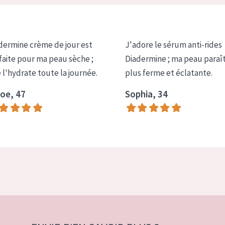
dermine crème de jour est
J'adore le sérum anti-rides
faite pour ma peau sèche ;
Diadermine ; ma peau paraî
e l'hydrate toute la journée.
plus ferme et éclatante.
oe, 47
Sophia, 34