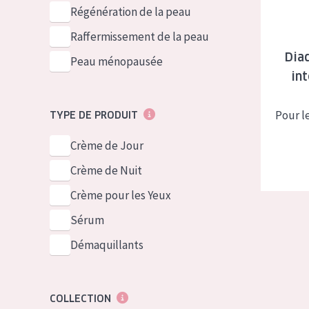
German
Peau normale 
Régénération de la peau
Spanish
Peau mixte ou
Raffermissement de la peau
Greek
Dia
Peau mature
Peau ménopausée
in
Peau ménopa
Pour l
TYPE DE PRODUIT
Voir tous les
Crème de Jour
Crème de Nuit
Crème pour les Yeux
Sérum
Démaquillants
COLLECTION