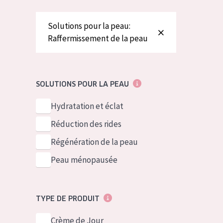
German
Peau normale 
Spanish
Peau mixte ou
Solutions pour la peau:
Raffermissement de la peau
Greek
Peau mature
Peau ménopa
SOLUTIONS POUR LA PEAU
Voir tous les
Hydratation et éclat
Réduction des rides
Régénération de la peau
Peau ménopausée
TYPE DE PRODUIT
Crème de Jour