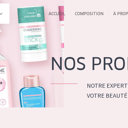
ACCUEIL
COMPOSITION
À PRO
Tous les Pr
UIT
COLLECTION
Essentials
NOS PRO
Lift+
s Yeux
Expert
NOTRE EXPERT
VOTRE BEAUTÉ
ÂGE :
TOUS 
Tous âges