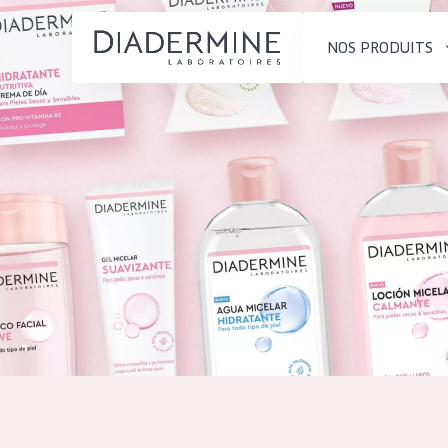
NOS PRODUITS
SOLUTIONS POUR LA PEAU
TYPE DE PROD
ACCUEIL
Hydratation et éclat
Crème de Jour
Composition
Réduction des rides
Crème de Nuit
À propos
Régénération de la peau
Crème pour le
Conseils Beauté
Raffermissement de la
Sérum
Contact
peau
Démaquillants
Peau ménopausée
English
TYPE DE PEAU
French
Peau sensible