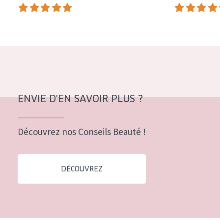
COLLECTION
Essentials
Lift+
Expert
TYPE DE PEAU
ENVIE D'EN SAVOIR PLUS ?
Peau sensible
Peau normale à sèche
Découvrez nos Conseils Beauté !
Peau mixte ou grasse
Peau mature
DÉCOUVREZ
Peau ménopausée
ÂGE :