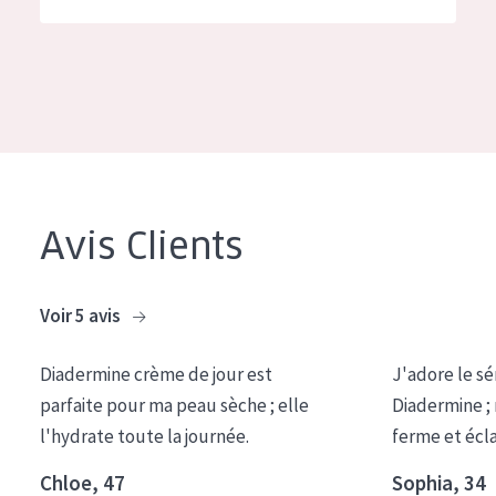
German
Hydratation et éclat
Spanish
Réduction des rides
Greek
Régénération de la peau
Raffermissement de la peau
Peau ménopausée
Avis Clients
TYPE DE PRODUIT
Crème de Jour
Voir 5 avis
Crème de Nuit
Diadermine crème de jour est
J'adore le sé
Crème pour les Yeux
parfaite pour ma peau sèche ; elle
Diadermine ;
Sérum
l'hydrate toute la journée.
ferme et écl
Démaquillants
Chloe, 47
Sophia, 34