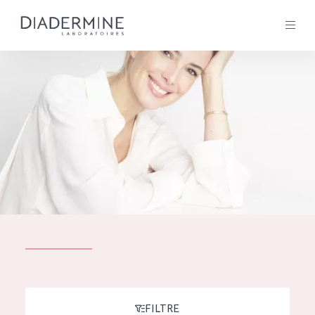
Tous les Produit
ACCUEIL
Composition
À propos
Conseils Beauté
Contact
TOUS LES PRODUIT
English
French
SOLUTIONS POUR LA PEAU
FILTRE