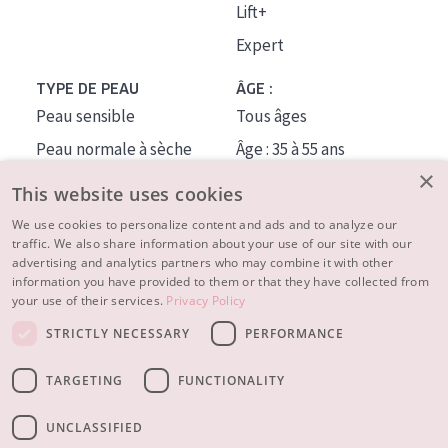
Lift+
Expert
TYPE DE PEAU
ÂGE :
Peau sensible
Tous âges
Peau normale à sèche
Âge : 35 à 55 ans
×
Peau mixte ou grasse
Âge : 55+
This website uses cookies
Peau mature
We use cookies to personalize content and ads and to analyze our
traffic. We also share information about your use of our site with our
Peau ménopausée
advertising and analytics partners who may combine it with other
information you have provided to them or that they have collected from
À PROPOS
your use of their services.
Privacy Policy
CONSEILS BEAUTÉ
STRICTLY NECESSARY
PERFORMANCE
Contact
TARGETING
FUNCTIONALITY
© 2023 - 2026 Diadermine
Conditions
Privacy statement
UNCLASSIFIED