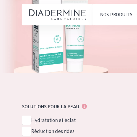
NOS PRODUITS
SOLUTIONS POUR LA PEAU
TYPE DE PROD
ACCUEIL
Hydratation et éclat
Crème de Jour
Composition
Réduction des rides
Crème de Nuit
À propos
Régénération de la peau
Crème pour le
Conseils Beauté
Raffermissement de la
Sérum
Contact
peau
Démaquillants
SOLUTIONS POUR LA PEAU
Peau ménopausée
English
TYPE DE PEAU
Hydratation et éclat
French
Peau sensible
Réduction des rides