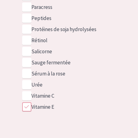
Paracress
Peptides
Protéines de soja hydrolysées
Rétinol
Salicorne
Sauge fermentée
Sérum à la rose
Urée
Vitamine C
Vitamine E