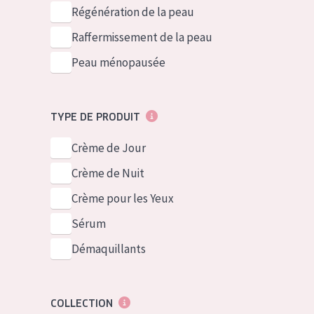
German
Peau normale 
Régénération de la peau
Spanish
Peau mixte ou
Raffermissement de la peau
Greek
Peau mature
Peau ménopausée
Peau ménopa
TYPE DE PRODUIT
Voir tous les
Crème de Jour
Crème de Nuit
Crème pour les Yeux
Sérum
Démaquillants
COLLECTION