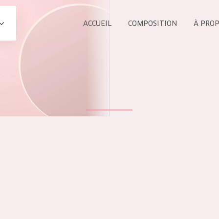
ACCUEIL
COMPOSITION
À PRO
Tous les Pr
UIT
COLLECTION
Essentials
Lift+
s Yeux
Expert
ÂGE :
TOUS 
Tous âges