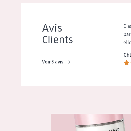
Avis
Dia
par
Clients
ell
Chl
Voir 5 avis