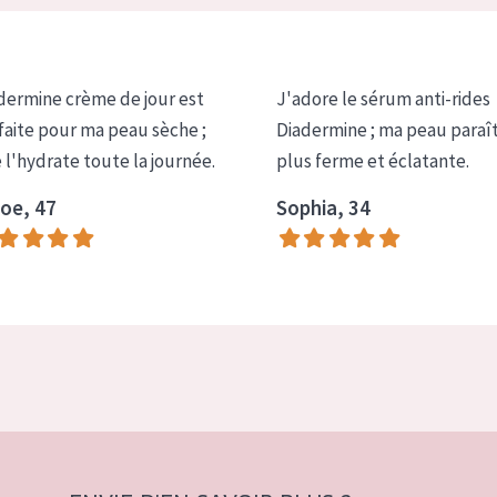
dermine crème de jour est
J'adore le sérum anti-rides
faite pour ma peau sèche ;
Diadermine ; ma peau paraî
e l'hydrate toute la journée.
plus ferme et éclatante.
oe, 47
Sophia, 34