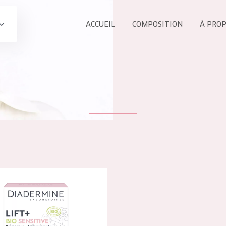
ACCUEIL
COMPOSITION
À PRO
Tous les Pr
UIT
COLLECTION
Essentials
Lift+
s Yeux
Expert
 Lift+ BIO Sensitive Crème raffermissante Jour
ÂGE :
TOUS 
Tous âges