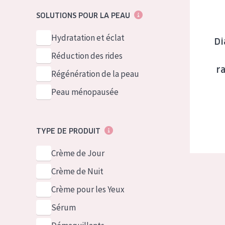
German
Peau normale 
SOLUTIONS POUR LA PEAU
Spanish
Peau mixte ou
Hydratation et éclat
Greek
Di
Peau mature
Réduction des rides
Peau ménopa
r
Régénération de la peau
Peau ménopausée
Voir tous les
TYPE DE PRODUIT
Crème de Jour
Crème de Nuit
Crème pour les Yeux
Sérum