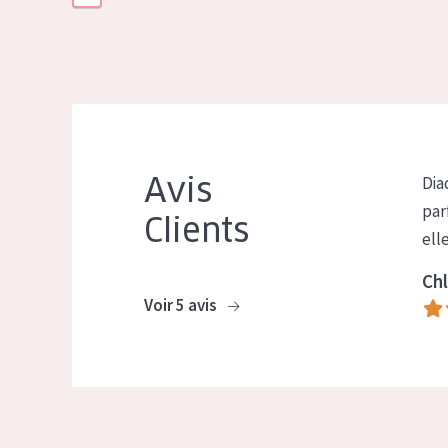
Avis
Dia
par
Clients
ell
Chl
Voir 5 avis