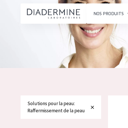
NOS PRODUITS
SOLUTIONS POUR LA PEAU
TYPE DE PROD
ACCUEIL
Hydratation et éclat
Crème de Jour
Composition
Réduction des rides
Crème de Nuit
À propos
Régénération de la peau
Crème pour le
Conseils Beauté
Raffermissement de la
Sérum
Contact
peau
Démaquillants
Diadermine
Peau ménopausée
Solutions pour la peau:
English
Raffermissement de la peau
TYPE DE PEAU
French
Peau sensible