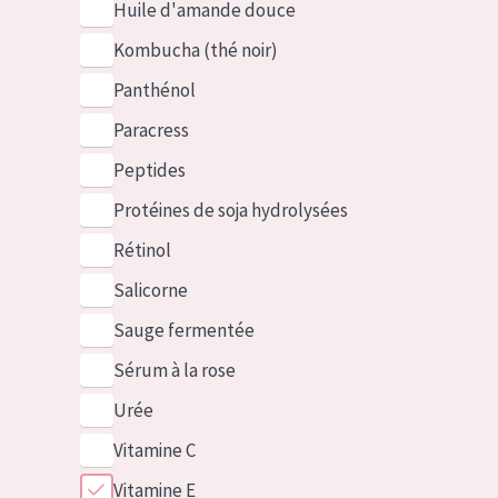
Huile d'amande douce
Kombucha (thé noir)
Panthénol
Paracress
Peptides
Protéines de soja hydrolysées
Rétinol
Salicorne
Sauge fermentée
Sérum à la rose
Urée
Vitamine C
Vitamine E