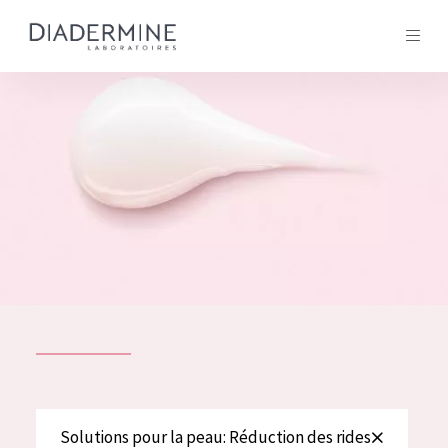
Tous les Produit
ACCUEIL
Composition
À propos
Conseils Beauté
Contact
TOUS LES PRODUIT
English
French
SOLUTIONS POUR LA PEAU
Solutions pour la peau: Réduction des rides