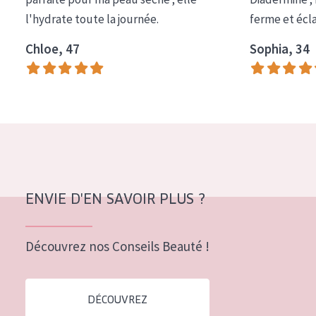
COLLECTION
l'hydrate toute la journée.
ferme et écl
Essentials
Chloe, 47
Sophia, 34
Lift+
Expert
TYPE DE PEAU
Peau sensible
Peau normale à sèche
ENVIE D'EN SAVOIR PLUS ?
Peau mixte ou grasse
Peau mature
Découvrez nos Conseils Beauté !
Peau ménopausée
DÉCOUVREZ
ÂGE :