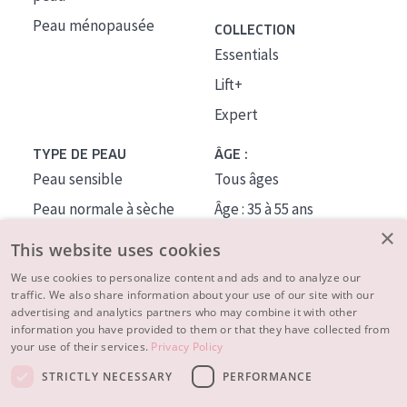
Peau ménopausée
COLLECTION
Essentials
Lift+
Expert
TYPE DE PEAU
ÂGE :
Peau sensible
Tous âges
Peau normale à sèche
Âge : 35 à 55 ans
×
Peau mixte ou grasse
Âge : 55+
This website uses cookies
Peau mature
We use cookies to personalize content and ads and to analyze our
traffic. We also share information about your use of our site with our
Peau ménopausée
advertising and analytics partners who may combine it with other
information you have provided to them or that they have collected from
À PROPOS
your use of their services.
Privacy Policy
CONSEILS BEAUTÉ
STRICTLY NECESSARY
PERFORMANCE
Contact