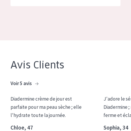
German
Hydratation et éclat
Spanish
Réduction des rides
Greek
Régénération de la peau
Raffermissement de la peau
Peau ménopausée
Avis Clients
TYPE DE PRODUIT
Crème de Jour
Voir 5 avis
Crème de Nuit
Diadermine crème de jour est
J'adore le sé
Crème pour les Yeux
parfaite pour ma peau sèche ; elle
Diadermine ;
Sérum
l'hydrate toute la journée.
ferme et écl
Démaquillants
Chloe, 47
Sophia, 34