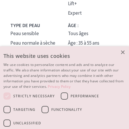
Lift+
Expert
TYPE DE PEAU
ÂGE :
Peau sensible
Tous âges
Peau normale à sèche
Âge : 35 à 55 ans
×
Peau mixte ou grasse
Âge : 55+
This website uses cookies
Peau mature
We use cookies to personalize content and ads and to analyze our
traffic. We also share information about your use of our site with our
Peau ménopausée
advertising and analytics partners who may combine it with other
information you have provided to them or that they have collected from
À PROPOS
your use of their services.
Privacy Policy
CONSEILS BEAUTÉ
STRICTLY NECESSARY
PERFORMANCE
Contact
TARGETING
FUNCTIONALITY
© 2023 - 2026 Diadermine
Conditions
Privacy statement
UNCLASSIFIED