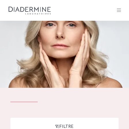
Tous les Produit
ACCUEIL
Composition
À propos
Conseils Beauté
Contact
TOUS LES PRODUIT
English
French
SOLUTIONS POUR LA PEAU
FILTRE