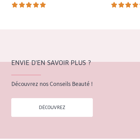
COLLECTION
Essentials
Lift+
Expert
TYPE DE PEAU
ENVIE D'EN SAVOIR PLUS ?
Peau sensible
Peau normale à sèche
Découvrez nos Conseils Beauté !
Peau mixte ou grasse
Peau mature
DÉCOUVREZ
Peau ménopausée
ÂGE :