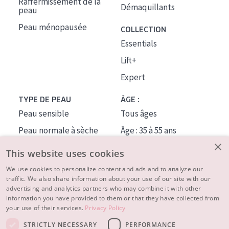
Raffermissement de la
Démaquillants
peau
Peau ménopausée
COLLECTION
Essentials
Lift+
Expert
TYPE DE PEAU
ÂGE :
Peau sensible
Tous âges
Peau normale à sèche
Âge : 35 à 55 ans
×
Peau mixte ou grasse
Âge : 55+
This website uses cookies
Peau mature
We use cookies to personalize content and ads and to analyze our
traffic. We also share information about your use of our site with our
Peau ménopausée
advertising and analytics partners who may combine it with other
information you have provided to them or that they have collected from
À PROPOS
your use of their services.
Privacy Policy
CONSEILS BEAUTÉ
STRICTLY NECESSARY
PERFORMANCE