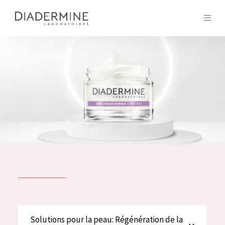
Tous les Produit
ACCUEIL
Composition
À propos
Conseils Beauté
Contact
TOUS LES PRODUIT
English
French
SOLUTIONS POUR LA PEAU
Solutions pour la peau: Régénération de la