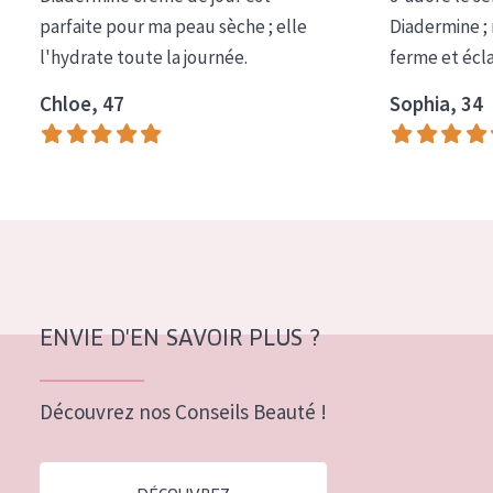
COLLECTION
parfaite pour ma peau sèche ; elle
Diadermine ;
l'hydrate toute la journée.
ferme et écl
Essentials
Chloe, 47
Sophia, 34
Lift+
Expert
TYPE DE PEAU
Peau sensible
Peau normale à sèche
Peau mixte ou grasse
ENVIE D'EN SAVOIR PLUS ?
Peau mature
Découvrez nos Conseils Beauté !
Peau ménopausée
ÂGE :