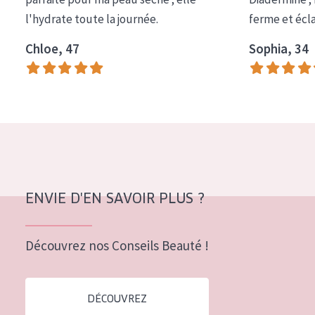
COLLECTION
l'hydrate toute la journée.
ferme et écl
Essentials
Chloe, 47
Sophia, 34
Lift+
Expert
TYPE DE PEAU
Peau sensible
Peau normale à sèche
ENVIE D'EN SAVOIR PLUS ?
Peau mixte ou grasse
Peau mature
Découvrez nos Conseils Beauté !
Peau ménopausée
DÉCOUVREZ
ÂGE :