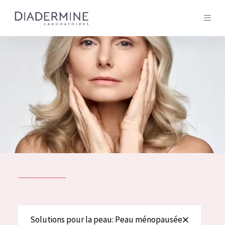
Tous les Produit
ACCUEIL
Composition
À propos
Conseils Beauté
Contact
TOUS LES PRODUIT
English
French
SOLUTIONS POUR LA PEAU
Solutions pour la peau: Peau ménopausée