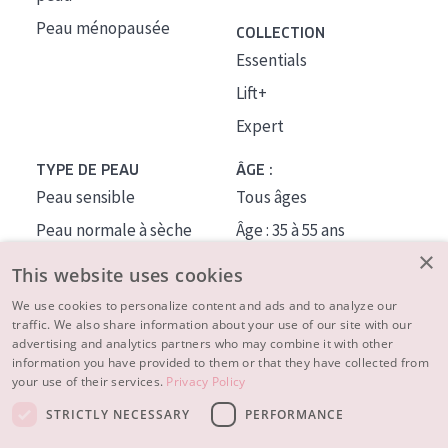
Peau ménopausée
COLLECTION
Essentials
Lift+
Expert
TYPE DE PEAU
ÂGE :
Peau sensible
Tous âges
Peau normale à sèche
Âge : 35 à 55 ans
×
Peau mixte ou grasse
Âge : 55+
This website uses cookies
Peau mature
We use cookies to personalize content and ads and to analyze our
traffic. We also share information about your use of our site with our
Peau ménopausée
advertising and analytics partners who may combine it with other
information you have provided to them or that they have collected from
À PROPOS
your use of their services.
Privacy Policy
CONSEILS BEAUTÉ
STRICTLY NECESSARY
PERFORMANCE
Contact