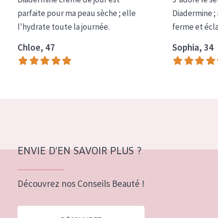
COLLECTION
parfaite pour ma peau sèche ; elle
Diadermine ;
l'hydrate toute la journée.
ferme et écl
Essentials
Chloe, 47
Sophia, 34
Lift+
Expert
TYPE DE PEAU
Peau sensible
Peau normale à sèche
Peau mixte ou grasse
ENVIE D'EN SAVOIR PLUS ?
Peau mature
Découvrez nos Conseils Beauté !
Peau ménopausée
ÂGE :