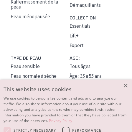
Raffermissement de la
Démaquillants
peau
Peau ménopausée
COLLECTION
Essentials
Lift+
Expert
TYPE DE PEAU
ÂGE :
Peau sensible
Tous âges
Peau normale à sèche
Âge : 35 à 55 ans
×
Peau mixte ou grasse
Âge : 55+
This website uses cookies
Peau mature
We use cookies to personalize content and ads and to analyze our
traffic. We also share information about your use of our site with our
Peau ménopausée
advertising and analytics partners who may combine it with other
information you have provided to them or that they have collected from
À PROPOS
your use of their services.
Privacy Policy
CONSEILS BEAUTÉ
STRICTLY NECESSARY
PERFORMANCE