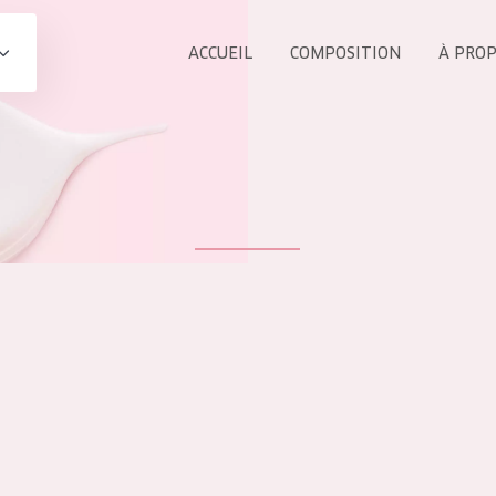
ACCUEIL
COMPOSITION
À PRO
Tous les Pr
UIT
COLLECTION
Essentials
Lift+
s Yeux
Expert
ÂGE :
TOUS 
Tous âges