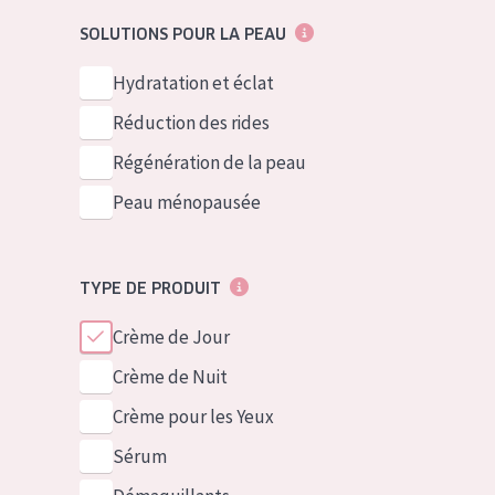
German
Peau normale 
SOLUTIONS POUR LA PEAU
Spanish
Peau mixte ou
Hydratation et éclat
Greek
Peau mature
Réduction des rides
Peau ménopa
Régénération de la peau
Peau ménopausée
Voir tous les
TYPE DE PRODUIT
Crème de Jour
Crème de Nuit
Crème pour les Yeux
Sérum