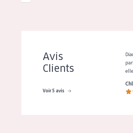
Avis
Dia
par
Clients
ell
Chl
Voir 5 avis