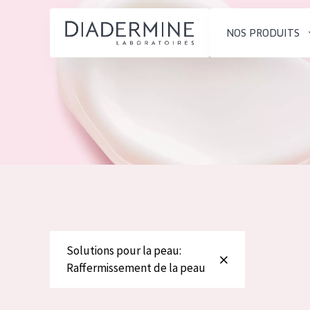
NOS PRODUITS
SOLUTIONS POUR LA PEAU
TYPE DE PROD
ACCUEIL
Hydratation et éclat
Crème de Jour
Composition
Réduction des rides
Crème de Nuit
À propos
Régénération de la peau
Crème pour le
Conseils Beauté
Raffermissement de la
Sérum
Contact
peau
Démaquillants
Peau ménopausée
Solutions pour la peau:
English
Raffermissement de la peau
TYPE DE PEAU
French
Peau sensible