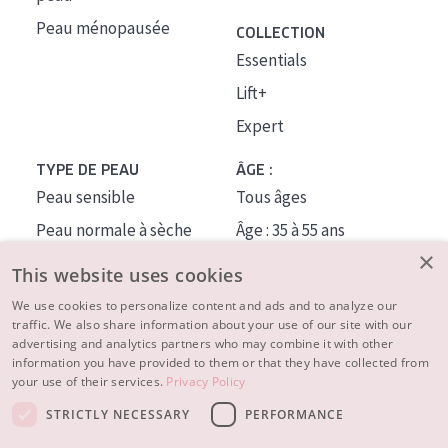
Peau ménopausée
COLLECTION
Essentials
Lift+
Expert
TYPE DE PEAU
ÂGE :
Peau sensible
Tous âges
Peau normale à sèche
Âge : 35 à 55 ans
×
Peau mixte ou grasse
Âge : 55+
This website uses cookies
Peau mature
We use cookies to personalize content and ads and to analyze our
traffic. We also share information about your use of our site with our
Peau ménopausée
advertising and analytics partners who may combine it with other
information you have provided to them or that they have collected from
À PROPOS
your use of their services.
Privacy Policy
CONSEILS BEAUTÉ
STRICTLY NECESSARY
PERFORMANCE
Contact