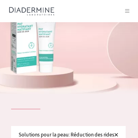
Tous les Produit
ACCUEIL
Composition
À propos
Conseils Beauté
Contact
TOUS LES PRODUIT
English
French
SOLUTIONS POUR LA PEAU
Solutions pour la peau: Réduction des rides