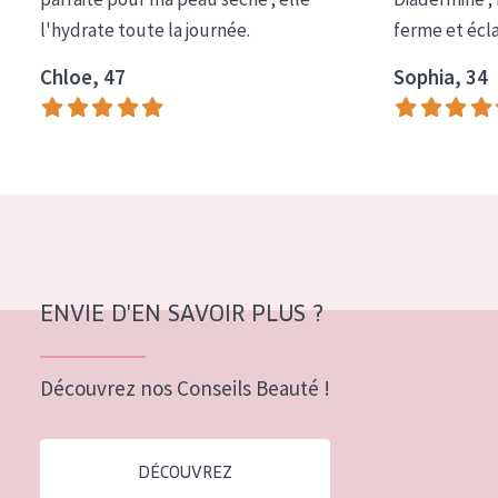
COLLECTION
l'hydrate toute la journée.
ferme et écl
Essentials
Chloe, 47
Sophia, 34
Lift+
Expert
TYPE DE PEAU
Peau sensible
Peau normale à sèche
ENVIE D'EN SAVOIR PLUS ?
Peau mixte ou grasse
Peau mature
Découvrez nos Conseils Beauté !
Peau ménopausée
DÉCOUVREZ
ÂGE :