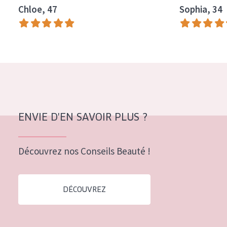
Chloe, 47
Sophia, 34
Tous âges
Âge : 35 à 55 ans
Âge : 55+
ENVIE D'EN SAVOIR PLUS ?
Découvrez nos Conseils Beauté !
DÉCOUVREZ