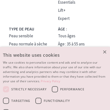
Essentials
Lift+
Expert
TYPE DE PEAU
ÂGE :
Peau sensible
Tous âges
Peau normale à sèche
Âge : 35 à 55 ans
×
Peau mixte ou grasse
Âge : 55+
This website uses cookies
Peau mature
We use cookies to personalize content and ads and to analyze our
traffic. We also share information about your use of our site with our
Peau ménopausée
advertising and analytics partners who may combine it with other
information you have provided to them or that they have collected from
À PROPOS
your use of their services.
Privacy Policy
CONSEILS BEAUTÉ
STRICTLY NECESSARY
PERFORMANCE
Contact
TARGETING
FUNCTIONALITY
© 2023 - 2026 Diadermine
Conditions
Privacy statement