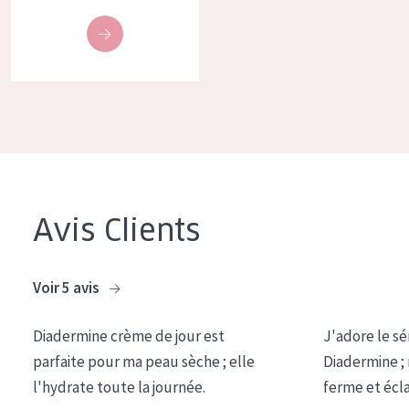
COLLECTION
Essentials
Lift+
Expert
TYPE DE PEAU
Peau sensible
Avis Clients
Peau normale à sèche
Peau mixte ou grasse
Voir 5 avis
Peau mature
Diadermine crème de jour est
J'adore le sé
Peau ménopausée
parfaite pour ma peau sèche ; elle
Diadermine ;
l'hydrate toute la journée.
ferme et écl
ÂGE :