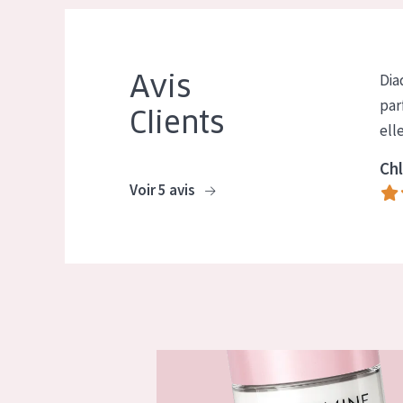
Avis
Dia
par
Clients
ell
Chl
Voir 5 avis