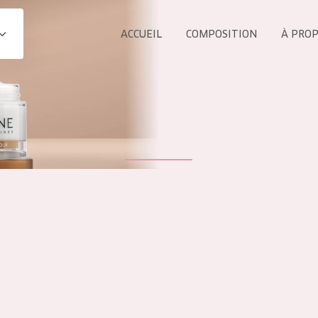
ACCUEIL
COMPOSITION
À PRO
Tous les Pr
UIT
COLLECTION
Essentials
Lift+
s Yeux
Expert
ÂGE :
TOUS 
Tous âges