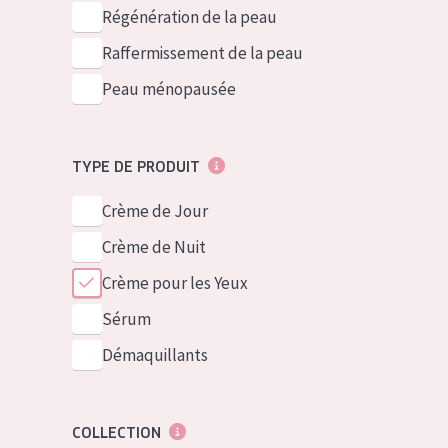
German
Peau normale 
Régénération de la peau
Spanish
Peau mixte ou
Raffermissement de la peau
Greek
Peau mature
Peau ménopausée
Peau ménopa
TYPE DE PRODUIT
Voir tous les
Crème de Jour
Crème de Nuit
Crème pour les Yeux
Sérum
Démaquillants
COLLECTION