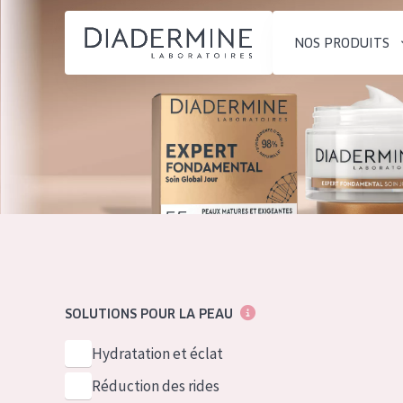
NOS PRODUITS
SOLUTIONS POUR LA PEAU
TYPE DE PROD
ACCUEIL
Hydratation et éclat
Crème de Jour
Composition
Réduction des rides
Crème de Nuit
À propos
Régénération de la peau
Crème pour le
Conseils Beauté
Raffermissement de la
Sérum
Contact
peau
Démaquillants
SOLUTIONS POUR LA PEAU
Peau ménopausée
English
TYPE DE PEAU
Hydratation et éclat
French
Peau sensible
Réduction des rides