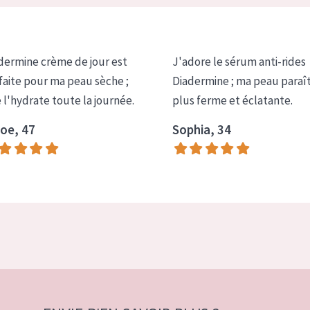
dermine crème de jour est
J'adore le sérum anti-rides
faite pour ma peau sèche ;
Diadermine ; ma peau paraî
e l'hydrate toute la journée.
plus ferme et éclatante.
oe, 47
Sophia, 34