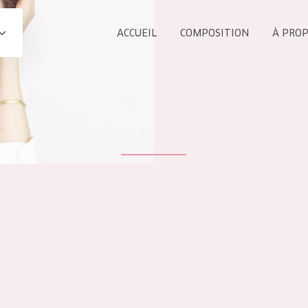
ACCUEIL
COMPOSITION
À PRO
Tous les Pr
UIT
COLLECTION
Essentials
Lift+
s Yeux
Expert
ÂGE :
TOUS 
Tous âges