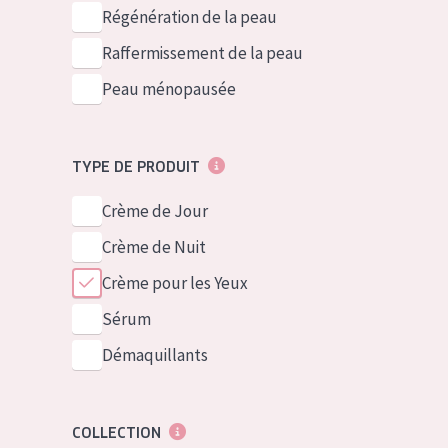
German
Peau normale 
Régénération de la peau
Spanish
Peau mixte ou
Raffermissement de la peau
Greek
Peau mature
Peau ménopausée
Peau ménopa
TYPE DE PRODUIT
Voir tous les
Crème de Jour
Crème de Nuit
Crème pour les Yeux
Sérum
Démaquillants
COLLECTION