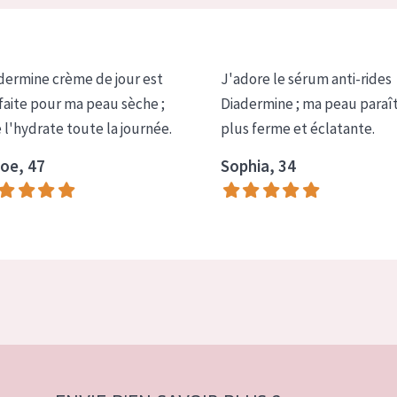
dermine crème de jour est
J'adore le sérum anti-rides
faite pour ma peau sèche ;
Diadermine ; ma peau paraî
e l'hydrate toute la journée.
plus ferme et éclatante.
oe, 47
Sophia, 34