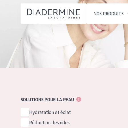
NOS PRODUITS
SOLUTIONS POUR LA PEAU
TYPE DE PROD
ACCUEIL
Hydratation et éclat
Crème de Jour
Composition
Réduction des rides
Crème de Nuit
À propos
Régénération de la peau
Crème pour le
Conseils Beauté
Raffermissement de la
Sérum
Contact
peau
Démaquillants
SOLUTIONS POUR LA PEAU
Peau ménopausée
English
TYPE DE PEAU
Hydratation et éclat
French
Peau sensible
Réduction des rides