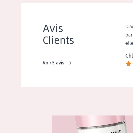
Avis
Dia
par
Clients
ell
Chl
Voir 5 avis