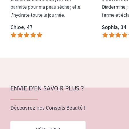
COLLECTION
parfaite pour ma peau sèche ; elle
Diadermine ;
l'hydrate toute la journée.
ferme et écl
Essentials
Chloe, 47
Sophia, 34
Lift+
Expert
TYPE DE PEAU
Peau sensible
Peau normale à sèche
Peau mixte ou grasse
ENVIE D'EN SAVOIR PLUS ?
Peau mature
Découvrez nos Conseils Beauté !
Peau ménopausée
ÂGE :