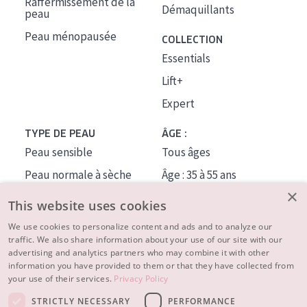
Raffermissement de la
Démaquillants
peau
Peau ménopausée
COLLECTION
Essentials
Lift+
Expert
TYPE DE PEAU
ÂGE :
Peau sensible
Tous âges
Peau normale à sèche
Âge : 35 à 55 ans
×
Peau mixte ou grasse
Âge : 55+
This website uses cookies
Peau mature
We use cookies to personalize content and ads and to analyze our
traffic. We also share information about your use of our site with our
Peau ménopausée
advertising and analytics partners who may combine it with other
information you have provided to them or that they have collected from
À PROPOS
your use of their services.
Privacy Policy
CONSEILS BEAUTÉ
STRICTLY NECESSARY
PERFORMANCE