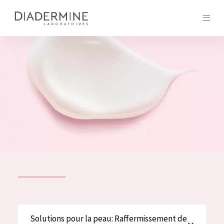
Tous les Produit
ACCUEIL
Composition
À propos
Conseils Beauté
Contact
TOUS LES PRODUIT
English
French
SOLUTIONS POUR LA PEAU
Solutions pour la peau: Raffermissement de