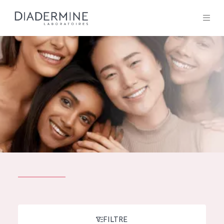
Tous les Produit
ACCUEIL
Composition
À propos
Conseils Beauté
Contact
TOUS LES PRODUIT
English
French
SOLUTIONS POUR LA PEAU
FILTRE