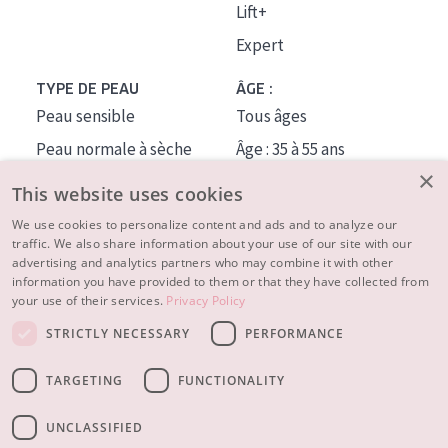
Lift+
Expert
TYPE DE PEAU
ÂGE :
Peau sensible
Tous âges
Peau normale à sèche
Âge : 35 à 55 ans
×
Peau mixte ou grasse
Âge : 55+
This website uses cookies
Peau mature
We use cookies to personalize content and ads and to analyze our
traffic. We also share information about your use of our site with our
Peau ménopausée
advertising and analytics partners who may combine it with other
information you have provided to them or that they have collected from
À PROPOS
your use of their services.
Privacy Policy
CONSEILS BEAUTÉ
STRICTLY NECESSARY
PERFORMANCE
Contact
TARGETING
FUNCTIONALITY
© 2023 - 2026 Diadermine
Conditions
Privacy statement
UNCLASSIFIED