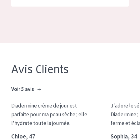
German
Hydratation et éclat
Spanish
Réduction des rides
Greek
Régénération de la peau
Raffermissement de la peau
Peau ménopausée
Avis Clients
TYPE DE PRODUIT
Crème de Jour
Voir 5 avis
Crème de Nuit
Diadermine crème de jour est
J'adore le sé
Crème pour les Yeux
parfaite pour ma peau sèche ; elle
Diadermine ;
Sérum
l'hydrate toute la journée.
ferme et écl
Démaquillants
Chloe, 47
Sophia, 34