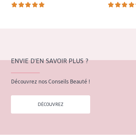
COLLECTION
Essentials
Lift+
Expert
TYPE DE PEAU
ENVIE D'EN SAVOIR PLUS ?
Peau sensible
Peau normale à sèche
Découvrez nos Conseils Beauté !
Peau mixte ou grasse
Peau mature
DÉCOUVREZ
Peau ménopausée
ÂGE :