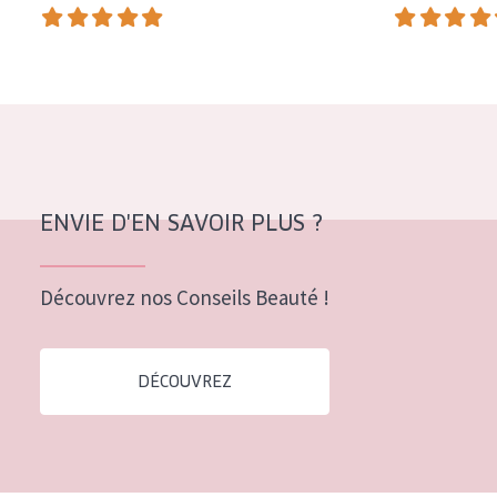
COLLECTION
Essentials
Lift+
Expert
TYPE DE PEAU
ENVIE D'EN SAVOIR PLUS ?
Peau sensible
Peau normale à sèche
Découvrez nos Conseils Beauté !
Peau mixte ou grasse
Peau mature
DÉCOUVREZ
Peau ménopausée
ÂGE :