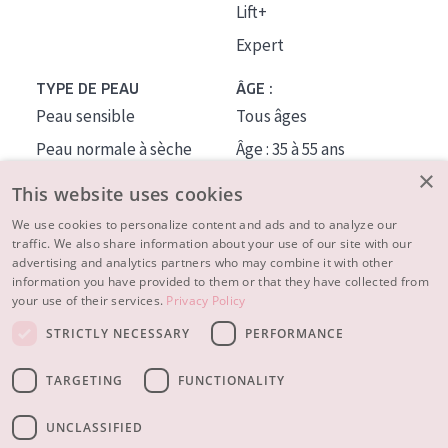
Lift+
Expert
TYPE DE PEAU
ÂGE :
Peau sensible
Tous âges
Peau normale à sèche
Âge : 35 à 55 ans
×
Peau mixte ou grasse
Âge : 55+
This website uses cookies
Peau mature
We use cookies to personalize content and ads and to analyze our
traffic. We also share information about your use of our site with our
Peau ménopausée
advertising and analytics partners who may combine it with other
information you have provided to them or that they have collected from
À PROPOS
your use of their services.
Privacy Policy
CONSEILS BEAUTÉ
STRICTLY NECESSARY
PERFORMANCE
Contact
TARGETING
FUNCTIONALITY
© 2023 - 2026 Diadermine
Conditions
Privacy statement
UNCLASSIFIED