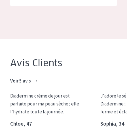
German
Hydratation et éclat
Spanish
Réduction des rides
Greek
Régénération de la peau
Raffermissement de la peau
Peau ménopausée
Avis Clients
TYPE DE PRODUIT
Crème de Jour
Voir 5 avis
Crème de Nuit
Diadermine crème de jour est
J'adore le sé
Crème pour les Yeux
parfaite pour ma peau sèche ; elle
Diadermine ;
Sérum
l'hydrate toute la journée.
ferme et écl
Démaquillants
Chloe, 47
Sophia, 34