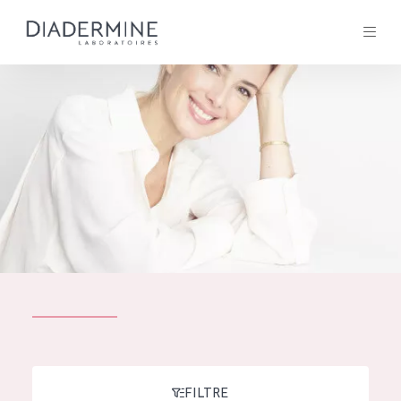
Tous les Produit
ACCUEIL
Composition
À propos
Conseils Beauté
Contact
TOUS LES PRODUIT
English
French
SOLUTIONS POUR LA PEAU
FILTRE