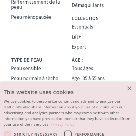
Raffermissement de la
Démaquillants
peau
Peau ménopausée
COLLECTION
Essentials
Lift+
Expert
TYPE DE PEAU
ÂGE :
Peau sensible
Tous âges
Peau normale à sèche
Âge : 35 à 55 ans
×
Peau mixte ou grasse
Âge : 55+
This website uses cookies
Peau mature
We use cookies to personalize content and ads and to analyze our
traffic. We also share information about your use of our site with our
Peau ménopausée
advertising and analytics partners who may combine it with other
information you have provided to them or that they have collected from
À PROPOS
your use of their services.
Privacy Policy
CONSEILS BEAUTÉ
STRICTLY NECESSARY
PERFORMANCE