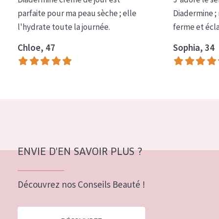
COLLECTION
parfaite pour ma peau sèche ; elle
Diadermine ;
l'hydrate toute la journée.
ferme et écl
Essentials
Chloe, 47
Sophia, 34
Lift+
Expert
TYPE DE PEAU
Peau sensible
Peau normale à sèche
Peau mixte ou grasse
ENVIE D'EN SAVOIR PLUS ?
Peau mature
Découvrez nos Conseils Beauté !
Peau ménopausée
ÂGE :