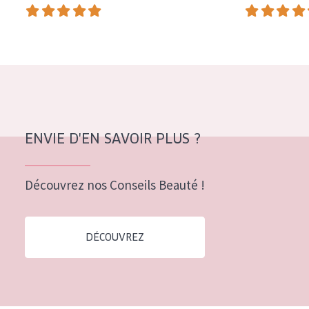
COLLECTION
Essentials
Lift+
Expert
TYPE DE PEAU
ENVIE D'EN SAVOIR PLUS ?
Peau sensible
Peau normale à sèche
Découvrez nos Conseils Beauté !
Peau mixte ou grasse
Peau mature
DÉCOUVREZ
Peau ménopausée
ÂGE :