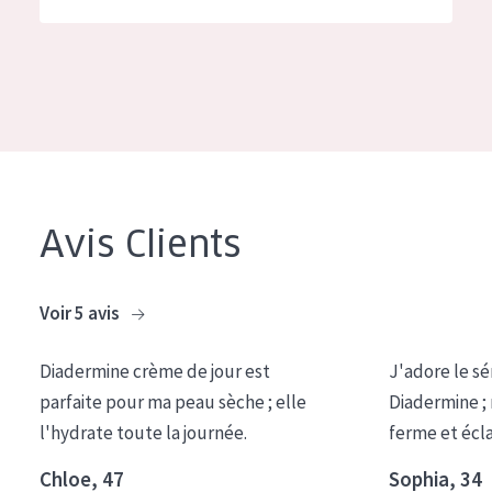
German
Hydratation et éclat
Spanish
Réduction des rides
Greek
Régénération de la peau
Raffermissement de la peau
Peau ménopausée
Avis Clients
TYPE DE PRODUIT
Crème de Jour
Voir 5 avis
Crème de Nuit
Diadermine crème de jour est
J'adore le sé
Crème pour les Yeux
parfaite pour ma peau sèche ; elle
Diadermine ;
Sérum
l'hydrate toute la journée.
ferme et écl
Démaquillants
Chloe, 47
Sophia, 34