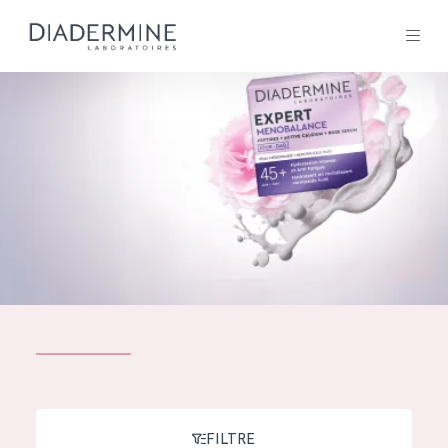
Tous les Produit
ACCUEIL
Composition
À propos
Conseils Beauté
Contact
TOUS LES PRODUIT
English
French
SOLUTIONS POUR LA PEAU
FILTRE