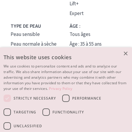
Lift+
Expert
TYPE DE PEAU
ÂGE :
Peau sensible
Tous âges
Peau normale à sèche
Âge : 35 à 55 ans
×
Peau mixte ou grasse
Âge : 55+
This website uses cookies
Peau mature
We use cookies to personalize content and ads and to analyze our
traffic. We also share information about your use of our site with our
Peau ménopausée
advertising and analytics partners who may combine it with other
information you have provided to them or that they have collected from
À PROPOS
your use of their services.
Privacy Policy
CONSEILS BEAUTÉ
STRICTLY NECESSARY
PERFORMANCE
Contact
TARGETING
FUNCTIONALITY
© 2023 - 2026 Diadermine
Conditions
Privacy statement
UNCLASSIFIED