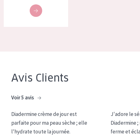
COLLECTION
Essentials
Lift+
Expert
TYPE DE PEAU
Peau sensible
Avis Clients
Peau normale à sèche
Peau mixte ou grasse
Voir 5 avis
Peau mature
Diadermine crème de jour est
J'adore le sé
Peau ménopausée
parfaite pour ma peau sèche ; elle
Diadermine ;
l'hydrate toute la journée.
ferme et écl
ÂGE :