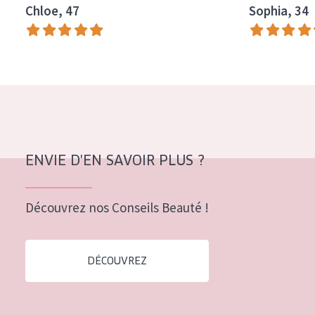
Chloe, 47
Sophia, 34
Tous âges
Âge : 35 à 55 ans
Âge : 55+
ENVIE D'EN SAVOIR PLUS ?
Découvrez nos Conseils Beauté !
DÉCOUVREZ