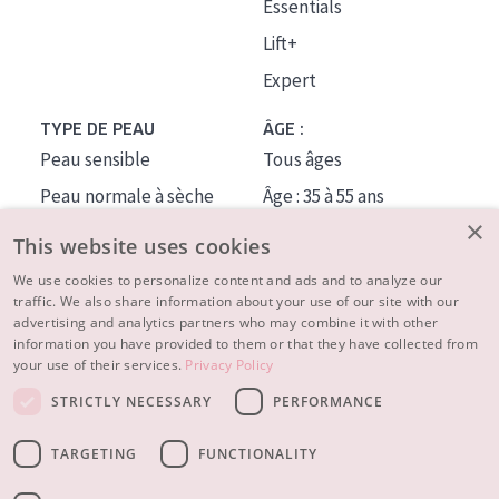
Essentials
Lift+
Expert
TYPE DE PEAU
ÂGE :
Peau sensible
Tous âges
Peau normale à sèche
Âge : 35 à 55 ans
×
Peau mixte ou grasse
Âge : 55+
This website uses cookies
Peau mature
We use cookies to personalize content and ads and to analyze our
traffic. We also share information about your use of our site with our
Peau ménopausée
advertising and analytics partners who may combine it with other
information you have provided to them or that they have collected from
À PROPOS
your use of their services.
Privacy Policy
CONSEILS BEAUTÉ
STRICTLY NECESSARY
PERFORMANCE
Contact
TARGETING
FUNCTIONALITY
© 2023 - 2026 Diadermine
Conditions
Privacy statement