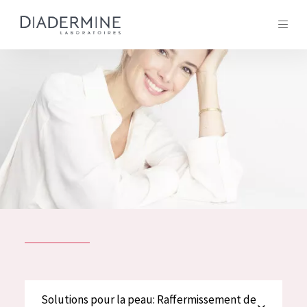
Tous les Produit
ACCUEIL
Composition
À propos
Conseils Beauté
Contact
TOUS LES PRODUIT
English
French
SOLUTIONS POUR LA PEAU
Solutions pour la peau: Raffermissement de