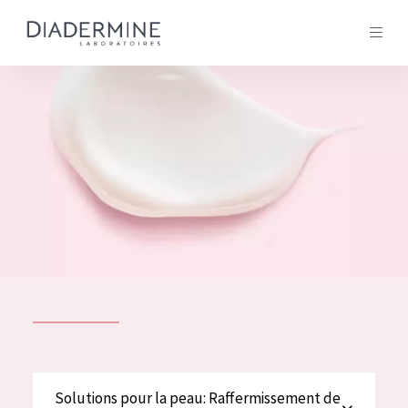
Tous les Produit
ACCUEIL
Composition
À propos
Conseils Beauté
Contact
TOUS LES PRODUIT
English
French
SOLUTIONS POUR LA PEAU
Solutions pour la peau: Raffermissement de