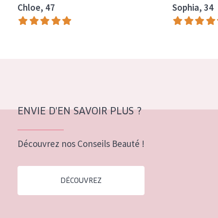
Chloe, 47
Sophia, 34
Tous âges
Âge : 35 à 55 ans
Âge : 55+
ENVIE D'EN SAVOIR PLUS ?
Découvrez nos Conseils Beauté !
DÉCOUVREZ