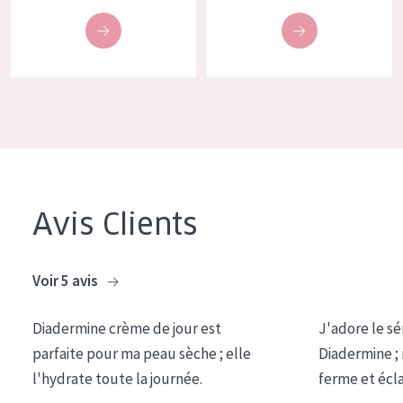
COLLECTION
Essentials
Lift+
Expert
TYPE DE PEAU
Peau sensible
Avis Clients
Peau normale à sèche
Peau mixte ou grasse
Voir 5 avis
Peau mature
Diadermine crème de jour est
J'adore le sé
Peau ménopausée
parfaite pour ma peau sèche ; elle
Diadermine ;
l'hydrate toute la journée.
ferme et écl
ÂGE :