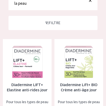
German
la peau
Hydratation et éclat
Spanish
Réduction des rides
Greek
Régénération de la peau
FILTRE
Raffermissement de la peau
Peau ménopausée
Diadermine LIFT+ Elastine anti-rides jour
Diadermine Lift+ BIO Crème ant
TYPE DE PRODUIT
Crème de Jour
Crème de Nuit
Crème pour les Yeux
Diadermine LIFT+
Diadermine Lift+ BIO
Sérum
Elastine anti-rides jour
Crème anti-âge jour
Démaquillants
Pour tous les types de peau
Pour tous les types de peau