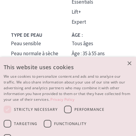
Essentials
Lift+
Expert
TYPE DE PEAU
ÂGE :
Peau sensible
Tous âges
Peau normale à sèche
Âge : 35 à 55 ans
×
Peau mixte ou grasse
Âge : 55+
This website uses cookies
Peau mature
We use cookies to personalize content and ads and to analyze our
traffic. We also share information about your use of our site with our
Peau ménopausée
advertising and analytics partners who may combine it with other
information you have provided to them or that they have collected from
À PROPOS
your use of their services.
Privacy Policy
CONSEILS BEAUTÉ
STRICTLY NECESSARY
PERFORMANCE
Contact
TARGETING
FUNCTIONALITY
© 2023 - 2026 Diadermine
Conditions
Privacy statement