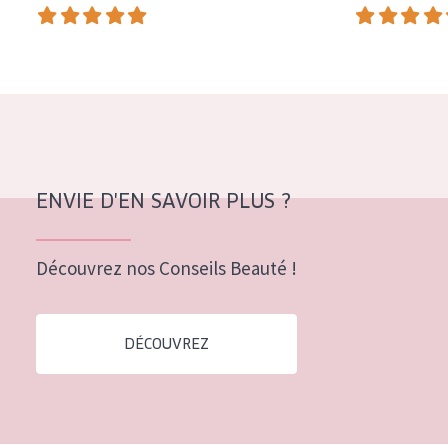
COLLECTION
Essentials
Lift+
Expert
TYPE DE PEAU
ENVIE D'EN SAVOIR PLUS ?
Peau sensible
Peau normale à sèche
Découvrez nos Conseils Beauté !
Peau mixte ou grasse
Peau mature
DÉCOUVREZ
Peau ménopausée
ÂGE :