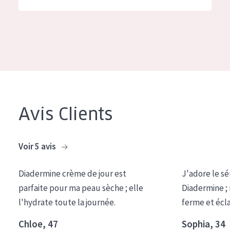
German
Hydratation et éclat
Spanish
Réduction des rides
Greek
Régénération de la peau
Raffermissement de la peau
Peau ménopausée
Avis Clients
TYPE DE PRODUIT
Crème de Jour
Voir 5 avis
Crème de Nuit
Diadermine crème de jour est
J'adore le sé
Crème pour les Yeux
parfaite pour ma peau sèche ; elle
Diadermine ;
Sérum
l'hydrate toute la journée.
ferme et écl
Démaquillants
Chloe, 47
Sophia, 34