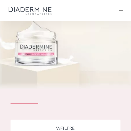
Tous les Produit
ACCUEIL
Composition
À propos
Conseils Beauté
Contact
TOUS LES PRODUIT
English
French
SOLUTIONS POUR LA PEAU
FILTRE