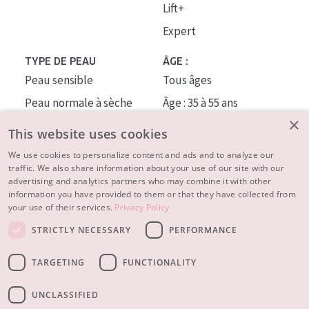
Lift+
Expert
TYPE DE PEAU
ÂGE :
Peau sensible
Tous âges
Peau normale à sèche
Âge : 35 à 55 ans
×
Peau mixte ou grasse
Âge : 55+
This website uses cookies
Peau mature
We use cookies to personalize content and ads and to analyze our
traffic. We also share information about your use of our site with our
Peau ménopausée
advertising and analytics partners who may combine it with other
information you have provided to them or that they have collected from
À PROPOS
your use of their services.
Privacy Policy
CONSEILS BEAUTÉ
STRICTLY NECESSARY
PERFORMANCE
Contact
TARGETING
FUNCTIONALITY
© 2023 - 2026 Diadermine
Conditions
Privacy statement
UNCLASSIFIED